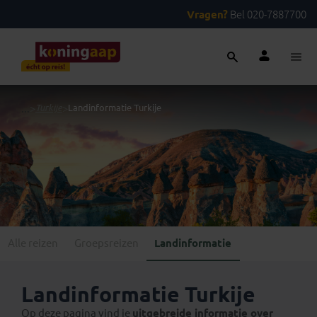
Vragen?
Bel 020-7887700
...
>
Turkije
>
Landinformatie Turkije
Alle reizen
Groepsreizen
Landinformatie
Landinformatie Turkije
Op deze pagina vind je
uitgebreide informatie over