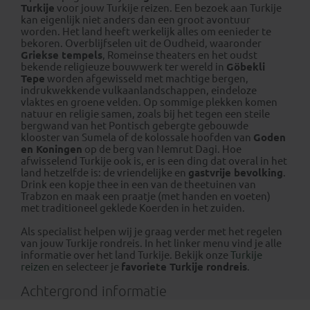
Turkije
voor jouw Turkije reizen. Een bezoek aan Turkije
kan eigenlijk niet anders dan een groot avontuur
worden. Het land heeft werkelijk alles om eenieder te
bekoren. Overblijfselen uit de Oudheid, waaronder
Griekse tempels
, Romeinse theaters en het oudst
bekende religieuze bouwwerk ter wereld in
Göbekli
Tepe
worden afgewisseld met machtige bergen,
indrukwekkende vulkaanlandschappen, eindeloze
vlaktes en groene velden. Op sommige plekken komen
natuur en religie samen, zoals bij het tegen een steile
bergwand van het Pontisch gebergte gebouwde
klooster van Sumela of de kolossale hoofden van
Goden
en Koningen
op de berg van Nemrut Dagi. Hoe
afwisselend Turkije ook is, er is een ding dat overal in het
land hetzelfde is: de vriendelijke en
gastvrije bevolking
.
Drink een kopje thee in een van de theetuinen van
Trabzon en maak een praatje (met handen en voeten)
met traditioneel geklede Koerden in het zuiden.
Als specialist helpen wij je graag verder met het regelen
van jouw Turkije rondreis. In het linker menu vind je alle
informatie over het land Turkije. Bekijk onze
Turkije
reizen
en selecteer je
favoriete Turkije rondreis
.
Achtergrond informatie