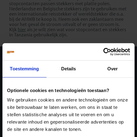
stopcontacten passen stekkers met platte polen.
Nederlandse en Belgische stekkers zijn te gebruiken met
een internationale reisstekker of wereldstekker die o.a.
bij de ANWB te koop is. Neem ook een zaklantaarn mee
voor het geval de stroom uitvalt of er geen stroom is.
Kijk
hier
als je wilt zien wat voor stopcontact en stekkers
in Tanzania gebruikelijk zijn.
Schrijf je in voor de
Toestemming
Details
Over
nieuwsbrief
Optionele cookies en technologieën toestaan?
We gebruiken cookies en andere technologieën om onze
site betrouwbaar te laten werken, om ons in staat te
stellen statistische analyses uit te voeren en om u
relevante inhoud en gepersonaliseerde advertenties op
Inschrijven
de site en andere kanalen te tonen.