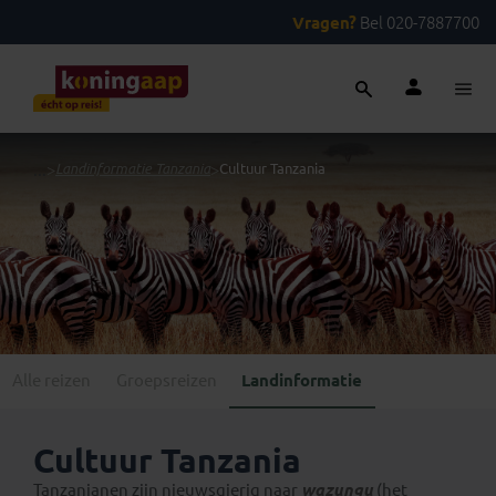
Vragen?
Bel 020-7887700
...
>
Landinformatie Tanzania
>
Cultuur Tanzania
Alle reizen
Groepsreizen
Landinformatie
Cultuur Tanzania
Tanzanianen zijn nieuwsgierig naar
wazungu
(het