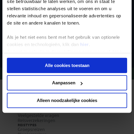
nieuwsbrief
site betrouwbaar te laten werken, om ons in staat te
stellen statistische analyses uit te voeren en om u
relevante inhoud en gepersonaliseerde advertenties op
de site en andere kanalen te tonen.
Als je het niet eens bent met het gebruik van optionele
cookies en technologieën, klik dan
hier
.
Inschrijven
Je kunt je selectie in de instellingen aanpassen of deze
onder aan de pagina op elk gewenst moment voor de
Alle cookies toestaan
toekomst wijzigen.
Vragen?
Bel 020-7887700
Privacy beleid
Aanpassen
REIZEN MET KONING AAP
Waarom Koning Aap?
Bestemmingen
Alleen noodzakelijke cookies
Duurzaam toerisme
Vacatures
Veelgestelde vragen
Reisverzekeringen
REISTYPES
Groepsreizen