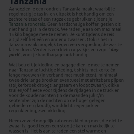
Tanzania
Aangezien je een rondreis Tanzania maakt waarbij je
regelmatig je tas in- en uitpakt is het handig om een
zachte reistas of een rugzak te gebruiken tijdens je
Tanzania rondreis
. Geen hardschalige koffer, gezien dit
niet handig is in de truck. We raden je aan om maximaal
15 kilo bagage mee te nemen Je kunt tijdens de reis
altijd zelf het één en ander uitwassen. Ook is het in
Tanzania vaak mogelijk tegen een vergoeding de was te
laten doen. Verder is een klein rugzakje, een zgn. "
day-
pack
", voor je handbagage ook handig.
Wat betreft je kleding en bagage dien je mee te nemen
naar Tanzania: luchtige kleding, t-shirts met korte én
lange mouwen (in verband met muskieten), minimaal
twee-drie lange broeken eventueel met afritsbare pijpen
(spijkerbroek droogt langzaam en loopt zwaar!), dikke
trui en/of fleece voor tijdens de rijdagen in de truck en
voor de koude nachten (in de maanden juli t/m
september zijn de nachten op de hoger gelegen
gebieden erg koud!), winddicht regenjack en
regenkleding, zwemkleding.
Neem zoveel mogelijk katoenen kleding mee, die niet te
zwaar is, goed tegen een stootje kan en makkelijk te
wassen is. Het is aan te raden een stel warme en