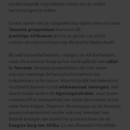
zoveel mogelijk ingrediënten bevat om de unieke
herinneringen te maken.
Ervaar samen met je reisgezelschap tijdens een van onze
Tanzania groepsreizen
hoe mooi dit
prachtige Afrikaanse
land is en geniet van al het
cultuur- en natuurschoon wat dit land te bieden heeft.
Bij veel natuurliefhebbers, reizigers en Afrika-fanaten
staat dit avontuur hoog op het verlanglijstje: een
safari
in Tanzania
. Tanzania groepsreizen zijn met name
populair vanwege de fantastische toeristische
trekpleisters in de natuur. Waarschijnlijk het bekendste
voorbeeld daarvan is het
wildreservaat Serengeti
, met
daarin onder andere de
Ngorongorokrater
, waar je een
onovertroffen hoeveelheid aan wilde diersoorten in het
vizier kunt krijgen. Degenen die meegaan op de Tanzania
groepsreizen kunnen verder ook nog ‘eventjes’ een
bezoek brengen aan zowel het grootste meer als de
hoogste berg van Afrika
. En dat allemaal in hetzelfde