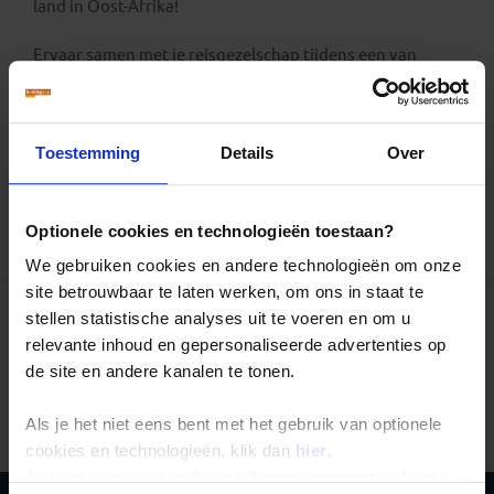
land in Oost-Afrika!
Ervaar samen met je reisgezelschap tijdens een van
onze Tanzania groepsreizen hoe mooi dit
prachtige Afrikaanse land is en geniet van al het cultuur-
en natuurschoon wat dit land te bieden heeft.
Toestemming
Details
Over
Optionele cookies en technologieën toestaan?
Alle reizen
Groepsreizen
Landinformatie
We gebruiken cookies en andere technologieën om onze
site betrouwbaar te laten werken, om ons in staat te
stellen statistische analyses uit te voeren en om u
relevante inhoud en gepersonaliseerde advertenties op
de site en andere kanalen te tonen.
Er is een fout voorgevallen bij het ophalen van de
reizen.
Als je het niet eens bent met het gebruik van optionele
cookies en technologieën, klik dan
hier
.
Je kunt je selectie in de instellingen aanpassen of deze