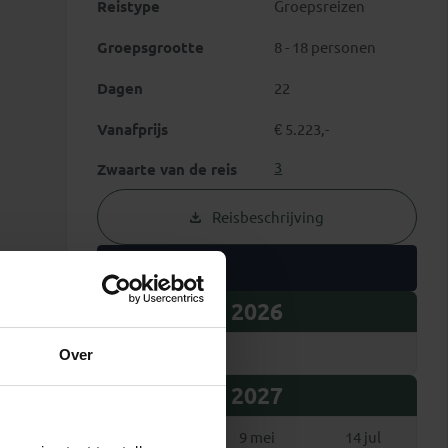
Reistype
Groepsreizen
Groepsgrootte
8 - 18 personen
Dagen
22
Vanafprijs
€ 5.223,-
3
Zwaarte van de reis
Reisbeschrijving
Vertrekdata
2026
6 sep
Over
2027
18 apr
9 mei
14 jul