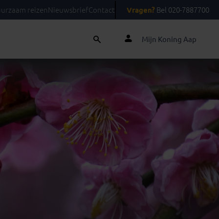
urzaam reizen
Nieuwsbrief
Contact
Vragen?
Bel 020-7887700
Mijn Koning Aap
Midden-Oosten
Oceanië
en
(2)
Bahrein
(1)
Australië
(1)
menië
(2)
Egypte
(5)
Nieuw-Zeeland
(1)
ië
(1)
Jordanië
(3)
enië
(1)
Marokko
(6)
zen
Festivalreizen
Gegarandeerde reizen
ije
(2)
Oman
(1)
Qatar
(1)
Saoedi-Arabië
(2)
Turkije
(2)
Verenigde Arabische