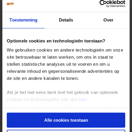
Vrije dag. Je kunt met de tandradbaan naar
Toestemming
Details
Over
zevenhonderd meter boven zeeniveau gaan voor het
overweldigende
uitzicht vanaf de Corcovado
met het
kenmerkende
Christusbeeld
op de top. Deze ‘
Christo
Redendor
’ lijkt de stad letterlijk te omarmen.
Optionele cookies en technologieën toestaan?
Bezoek het centrum van de stad met de
kegelvormige
We gebruiken cookies en andere technologieën om onze
kathedraal
en het ‘
Teatro Municipal
’. Loop de kleurige
site betrouwbaar te laten werken, om ons in staat te
trappen van Selarón
op om de tegels uit alle delen van
stellen statistische analyses uit te voeren en om u
de wereld te bewonderen. En ga zeker ook even
koffiedrinken in het prachtige café ‘
Confeitaria
relevante inhoud en gepersonaliseerde advertenties op
Colombo
’.
de site en andere kanalen te tonen.
Dag 3: Rio de Janeiro
Als je het niet eens bent met het gebruik van optionele
cookies en technologieën, klik dan
hier
.
Je kunt je selectie in de instellingen aanpassen of deze
onder aan de pagina op elk gewenst moment voor de
Alle cookies toestaan
toekomst wijzigen.