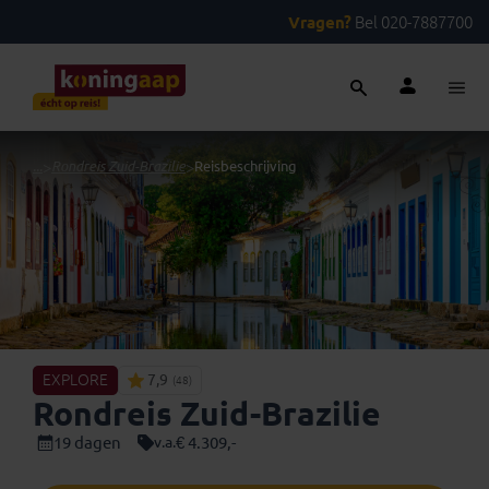
Vragen?
Bel 020-7887700
...
>
Rondreis Zuid-Brazilie
>
Reisbeschrijving
EXPLORE
7,9
(48)
Rondreis Zuid-Brazilie
19 dagen
€ 4.309,-
v.a.