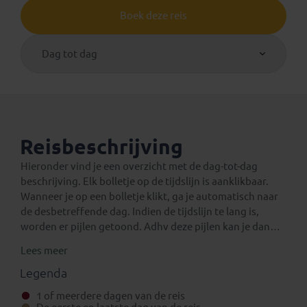
Boek deze reis
Dag tot dag
Reisbeschrijving
Hieronder vind je een overzicht met de dag-tot-dag
beschrijving. Elk bolletje op de tijdslijn is aanklikbaar.
Wanneer je op een bolletje klikt, ga je automatisch naar
de desbetreffende dag. Indien de tijdslijn te lang is,
worden er pijlen getoond. Adhv deze pijlen kan je dan
verder navigeren op de tijdslijn.
Lees meer
Een verlenging voor na de reis
Eventuele standaard verlengingen van deze rondreis
Legenda
kun je vinden onder het aparte tabblad ‘Verlengingen’.
1 of meerdere dagen van de reis
Daarnaast is het mogelijk om bij boeking (in het