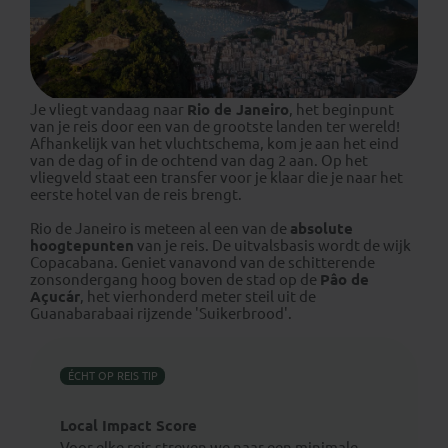
Je vliegt vandaag naar
Rio de Janeiro
, het beginpunt
van je reis door een van de grootste landen ter wereld!
Afhankelijk van het vluchtschema, kom je aan het eind
van de dag of in de ochtend van dag 2 aan. Op het
vliegveld staat een transfer voor je klaar die je naar het
eerste hotel van de reis brengt.
Rio de Janeiro is meteen al een van de
absolute
hoogtepunten
van je reis. De uitvalsbasis wordt de wijk
Copacabana. Geniet vanavond van de schitterende
zonsondergang hoog boven de stad op de
Pâo de
Açucár
, het vierhonderd meter steil uit de
Guanabarabaai rijzende 'Suikerbrood'.
ÉCHT OP REIS TIP
Local Impact Score
Voor elke reis streven we naar een minimale