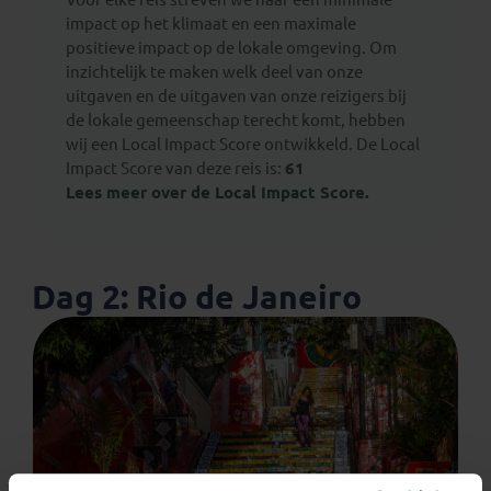
impact op het klimaat en een maximale
positieve impact op de lokale omgeving. Om
inzichtelijk te maken welk deel van onze
uitgaven en de uitgaven van onze reizigers bij
de lokale gemeenschap terecht komt, hebben
wij een Local Impact Score ontwikkeld. De Local
Impact Score van deze reis is:
61
Lees meer over de Local Impact Score.
Dag 2: Rio de Janeiro