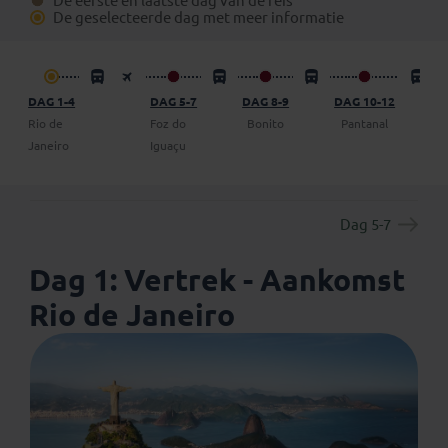
De eerste en laatste dag van de reis
boekingsformulier) een vrijblijvend voorstel op te
De geselecteerde dag met meer informatie
vragen om een dag (of meer) op eigen gelegenheid de
reis te verlengen.
DAG 1-4
DAG 5-7
DAG 8-9
DAG 10-12
Rio de
Foz do
Bonito
Pantanal
Janeiro
Iguaçu
Dag 5-7
Dag 1: Vertrek - Aankomst
Rio de Janeiro