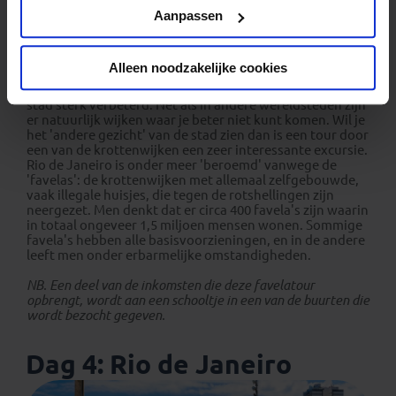
Privacy beleid
Aanpassen
Alleen noodzakelijke cookies
Vrije dag. De laatste jaren is de veiligheidssituatie in de
stad sterk verbeterd. Net als in andere wereldsteden zijn
er natuurlijk wijken waar je beter niet kunt komen. Wil je
het 'andere gezicht' van de stad zien dan is een tour door
een van de krottenwijken een zeer interessante excursie.
Rio de Janeiro is onder meer 'beroemd' vanwege de
'favelas': de krottenwijken met allemaal zelfgebouwde,
vaak illegale huisjes, die tegen de rotshellingen zijn
neergezet. Men denkt dat er circa 400 favela's zijn waarin
in totaal ongeveer 1,5 miljoen mensen wonen. Sommige
favela's hebben alle basisvoorzieningen, en in de andere
leeft men onder erbarmelijke omstandigheden.
NB. Een deel van de inkomsten die deze favelatour
opbrengt, wordt aan een schooltje in een van de buurten die
wordt bezocht gegeven.
Dag 4: Rio de Janeiro