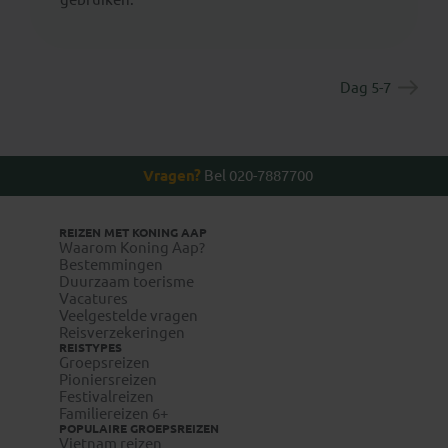
Dag 5-7
Vragen?
Bel 020-7887700
REIZEN MET KONING AAP
Waarom Koning Aap?
Bestemmingen
Duurzaam toerisme
Vacatures
Veelgestelde vragen
Reisverzekeringen
REISTYPES
Groepsreizen
Pioniersreizen
Festivalreizen
Familiereizen 6+
POPULAIRE GROEPSREIZEN
Vietnam reizen