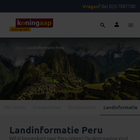
Vragen?
Bel 020-7887700
...
>
Peru
>
Landinformatie Peru
Alle reizen
Groepsreizen
Familiereizen
Landinformatie
Landinformatie Peru
Wil jij binnenkort naar Peru reizen? Op deze pagina vind