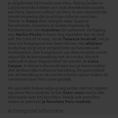
je uitgebreide informatie over Peru. Weinig landen in
Latijns-Amerika hebben zo’n indrukwekkende variatie
aan flora, fauna en cultuur als Peru. In een uitzonderlijk
mooie omgeving zijn prachtige culturen ontstaan.
Slenter in
Cuzco
door steegjes waar Spaanse
herenhuizen, kloosters en kerken bovenop de
fundamenten van I
ncaruïnes
zijn gebouwd. De ligging
van
Machu Picchu
is haast nog mystieker dan de stad
zelf. Per trein of te voet, via de
fameuze Incatrail
, reis je
naar het hoogtepunt van deze reis toe. Het
altiplano
landschap zorgt voor vergezichten op besneeuwde
Andespieken. Een hoogtepunt van deze rondreis vormt
natuurlijk de kennismaking met de condor, die zich
ophoudt in deze diepste kloof ter wereld, de
Colca
Canyon
. In kleine indianendorpjes kun je kennismaken
met de kleurrijke indiaanse bevolking. De gastvrijheid
van de bevolking en de wonderschone natuur maken de
rondreizen door Peru onvergetelijk.
Als specialist helpen wij je graag verder met het regelen
van jouw Peru rondreis. In het
linker menu
vind je alle
informatie over het land Peru. Bekijk ook onze
Peru
reizen
en selecteer
je favoriete Peru rondreis
.
Achtergrond informatie