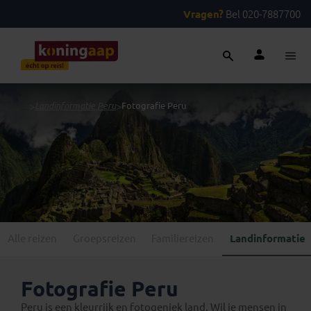
Vragen?
Bel 020-7887700
...
>
Landinformatie Peru
>
Fotografie Peru
Alle reizen
Groepsreizen
Familiereizen
Landinformatie
Fotografie Peru
Peru is een kleurrijk en fotogeniek land. Wil je mensen in