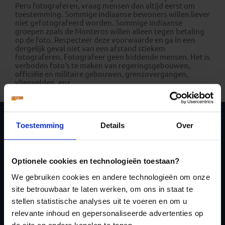
Peru fotograferen, vraag mensen dan altijd eerst om
toestemming. Sommige indiaanse bewoners willen liever
niet gefotografeerd worden. Sommige indiaanse
groepen zoals de Monteros willen alleen tegen betaling
op de foto. Respecteer deze voorwaarde en ga in een
dergelijk geval niet van een afstand stiekem
fotograferen. Fotografeer geen biddende mensen. Het is
verboden foto’s te maken van regeringsgebouwen,
officiële en militaire gebouwen, grensovergangen,
vliegvelden, enz.
Toestemming
Details
Over
Schrijf je in voor de
nieuwsbrief
Optionele cookies en technologieën toestaan?
We gebruiken cookies en andere technologieën om onze
site betrouwbaar te laten werken, om ons in staat te
stellen statistische analyses uit te voeren en om u
relevante inhoud en gepersonaliseerde advertenties op