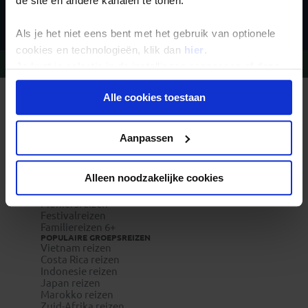
de site en andere kanalen te tonen.
Inschrijven
Als je het niet eens bent met het gebruik van optionele
cookies en technologieën, klik dan
hier
.
Vragen?
Bel 020-7887700
Je kunt je selectie in de instellingen aanpassen of deze
onder aan de pagina op elk gewenst moment voor de
Alle cookies toestaan
toekomst wijzigen.
REIZEN MET KONING AAP
Waarom Koning Aap?
Bestemmingen
Privacy beleid
Duurzaam toerisme
Aanpassen
Vacatures
Veelgestelde vragen
Reisverzekeringen
Alleen noodzakelijke cookies
REISTYPES
Groepsreizen
Pioniersreizen
Festivalreizen
Familiereizen 6+
POPULAIRE GROEPSREIZEN
Vietnam reizen
Costa Rica reizen
Indonesie reizen
Japan reizen
Marokko reizen
Zuid-Afrika reizen