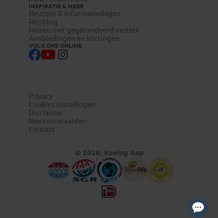
INSPIRATIE & MEER
Beurzen & informatiedagen
Reisblog
Reizen met gegarandeerd vertrek
Aanbiedingen en kortingen
VOLG ONS ONLINE
Privacy
Cookies instellingen
Disclaimer
Reisvoorwaarden
Contact
© 2026, Koning Aap