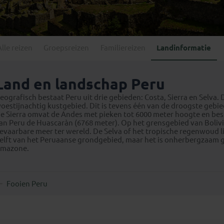
Georgië
(4)
Mexico
(4)
IJsland
(3)
Paraguay
(1)
Kosovo
(1)
Peru
(5)
Last minute reizen
Kroatië
(2)
Alle reizen
Groepsreizen
Familiereizen
Landinformatie
Suriname
(1)
Letland
(3)
Litouwen
(3)
Land en landschap Peru
Moldavië
(1)
eografisch bestaat Peru uit drie gebieden: Costa, Sierra en Selva.
Montenegro
(2)
oestijnachtig kustgebied. Dit is tevens één van de droogste gebie
e Sierra omvat de Andes met pieken tot 6000 meter hoogte en besl
Noord-Macedonië
(1)
an Peru de Huascaràn (6768 meter). Op het grensgebied van Bolivi
evaarbare meer ter wereld. De Selva of het tropische regenwoud li
elft van het Peruaanse grondgebied, maar het is onherbergzaam ge
mazone.
Fooien Peru