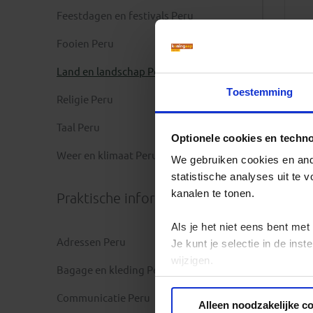
Feestdagen en festivals Peru
Fooien Peru
Land en landschap Peru
Toestemming
Religie Peru
Taal Peru
Optionele cookies en techn
Weer en klimaat Peru
We gebruiken cookies en ande
statistische analyses uit te
kanalen te tonen.
Praktische informatie
Als je het niet eens bent met
Adressen Peru
Je kunt je selectie in de in
wijzigen.
Bagage en kleding Peru
Privacy beleid
Communicatie Peru
Alleen noodzakelijke c