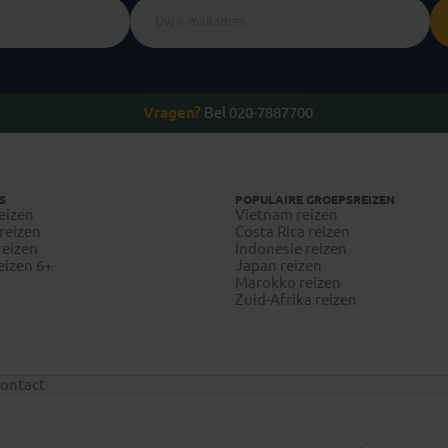
Vragen?
Bel 020-7887700
S
POPULAIRE GROEPSREIZEN
eizen
Vietnam reizen
reizen
Costa Rica reizen
reizen
Indonesie reizen
eizen 6+
Japan reizen
Marokko reizen
Zuid-Afrika reizen
ontact