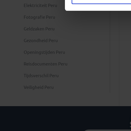
Elektriciteit Peru
Fotografie Peru
Geldzaken Peru
Gezondheid Peru
Openingstijden Peru
Reisdocumenten Peru
Tijdsverschil Peru
Veiligheid Peru