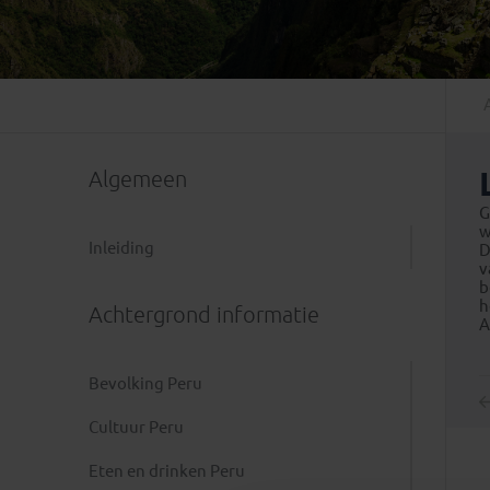
Mongolië
(1)
Tanzania
(1)
Nepal
(6)
Zimbabwe
(2)
Oezbekistan
(3)
Zuid-Afrika
(7)
Singapore
(1)
Sri Lanka
(4)
Algemeen
Tadzjikistan
(1)
Taiwan
(1)
G
w
Thailand
(8)
Inleiding
D
v
Tibet
(3)
b
h
Achtergrond informatie
A
Bevolking Peru
Cultuur Peru
Eten en drinken Peru