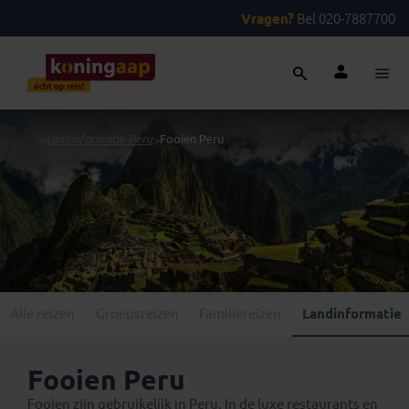
Vragen?
Bel 020-7887700
...
>
Landinformatie Peru
>
Fooien Peru
Alle reizen
Groepsreizen
Familiereizen
Landinformatie
Fooien Peru
Fooien zijn gebruikelijk in Peru. In de luxe restaurants en