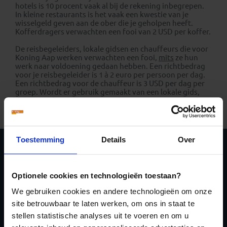
hotels is 10 procent vaak al bij de rekening inbegrepen.
In kleine restaurants is het vaak een kwestie van je
wisselgeld geven aan de ober die je geholpen heeft.
Kofferdragers verwachten een fooi van 2 USD per koffer.
De reisbegeleiders, lokale gidsen en chauffeurs die voor
Koning Aap werken verwachten een fooi,
mits
ze hun
werk naar voldoening gedaan hebben. Een richtbedrag
voor je reisbegeleider is 1 à 2 euro per persoon per dag.
Een richtbedrag voor de chauffeur is 3 USD per dag per
groep. Wordt er gebruik gemaakt van een lokale gids,
dan is een fooi van 5 USD per dag per groep een goed
richtbedrag.
Toestemming
Details
Over
Schrijf je in voor de
nieuwsbrief
Optionele cookies en technologieën toestaan?
We gebruiken cookies en andere technologieën om onze
site betrouwbaar te laten werken, om ons in staat te
stellen statistische analyses uit te voeren en om u