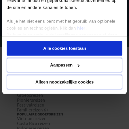
relevante inhoud en gepersonaliseerde advertenties op
de site en andere kanalen te tonen.
Inschrijven
Als je het niet eens bent met het gebruik van optionele
cookies en technologieën, klik dan
hier
.
Je kunt je selectie in de instellingen aanpassen of deze
Vragen?
Bel 020-7887700
onder aan de pagina op elk gewenst moment voor de
Alle cookies toestaan
toekomst wijzigen.
REIZEN MET KONING AAP
Waarom Koning Aap?
Privacy beleid
Aanpassen
Bestemmingen
Duurzaam toerisme
Vacatures
Veelgestelde vragen
Alleen noodzakelijke cookies
Reisverzekeringen
REISTYPES
Groepsreizen
Pioniersreizen
Festivalreizen
Familiereizen 6+
POPULAIRE GROEPSREIZEN
Vietnam reizen
Costa Rica reizen
Indonesie reizen