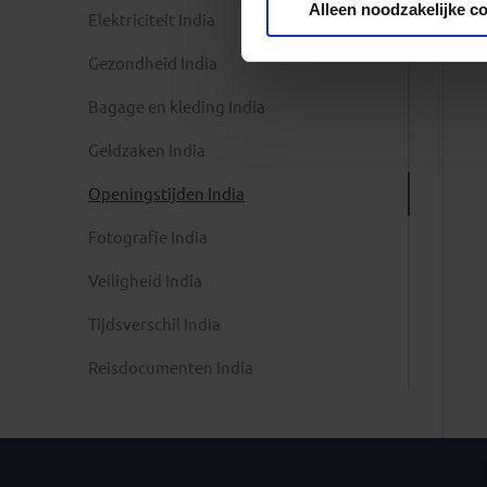
Alleen noodzakelijke c
Elektriciteit India
Gezondheid India
Bagage en kleding India
Geldzaken India
Openingstijden India
Fotografie India
Veiligheid India
Tijdsverschil India
Reisdocumenten India