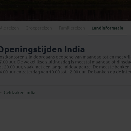
Georgië
(4)
Mexico
(4)
IJsland
(3)
Paraguay
(1)
Kosovo
(1)
Peru
(5)
Last minute reizen
Kroatië
(2)
Alle reizen
Groepsreizen
Familiereizen
Landinformatie
Suriname
(1)
Letland
(3)
Litouwen
(3)
Openingstijden India
Moldavië
(1)
ostkantoren zijn doorgaans geopend van maandag tot en met vrijda
Montenegro
(2)
7.00 uur. De wekelijkse sluitingsdag is meestal maandag of dinsda
ot 20.00 uur, vaak met een lange middagpauze. De meeste banken 
Noord-Macedonië
(1)
4.00 uur en zaterdag van 10.00 tot 12.00 uur. De banken op de inter
Geldzaken India