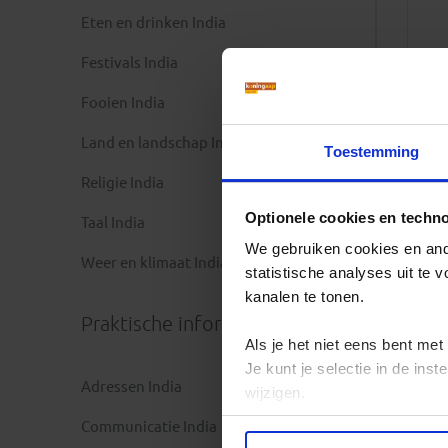
Eten en drinken India
Festivals India
Fooien India
Land en landschap India
Toestemming
Religie India
Optionele cookies en techn
Taal India
We gebruiken cookies en ande
Weer en klimaat India
statistische analyses uit te
kanalen te tonen.
Praktische informatie
Als je het niet eens bent met
Je kunt je selectie in de in
Adressen India
wijzigen.
Communicatie India
Privacy beleid