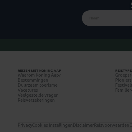
REIZEN MET KONING AAP
REISTYPE
Waarom Koning Aap?
Groepsr
Bestemmingen
Pioniers
Duurzaam toerisme
Festival
Vacatures
Familier
Veelgestelde vragen
Reisverzekeringen
Privacy
Cookies instellingen
Disclaimer
Reisvoorwaarden
C