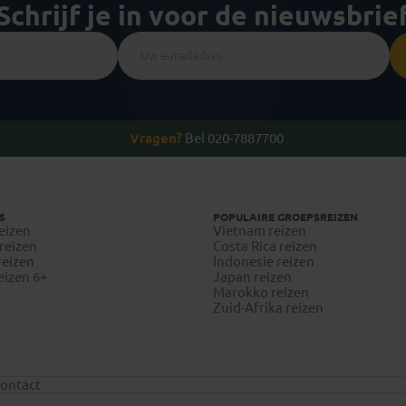
Schrijf je in voor de nieuwsbrie
Vragen?
Bel 020-7887700
S
POPULAIRE GROEPSREIZEN
eizen
Vietnam reizen
reizen
Costa Rica reizen
reizen
Indonesie reizen
eizen 6+
Japan reizen
Marokko reizen
Zuid-Afrika reizen
ontact