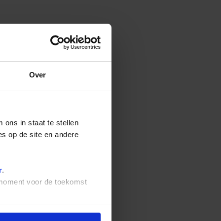
Over
ons in staat te stellen
es op de site en andere
r
.
t moment voor de toekomst