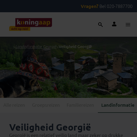
Vragen?
Bel 020-7887700
...
>
Landinformatie Georgië
>
Veiligheid Georgië
Alle reizen
Groepsreizen
Familiereizen
Landinformatie
Veiligheid Georgië
Georgië is een relatief veilig land maar zeker op drukke