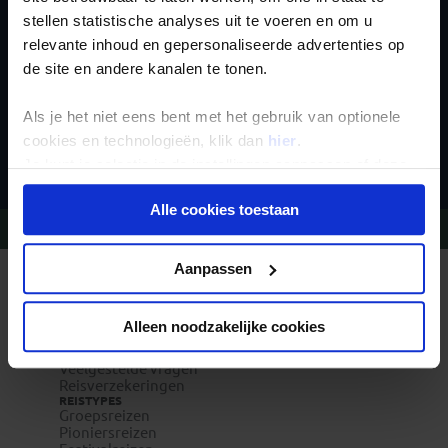
stellen statistische analyses uit te voeren en om u
relevante inhoud en gepersonaliseerde advertenties op
de site en andere kanalen te tonen.
Als je het niet eens bent met het gebruik van optionele
Inschrijven
cookies en technologieën, klik dan
hier
.
Je kunt je selectie in de instellingen aanpassen of deze
onder aan de pagina op elk gewenst moment voor de
Alle cookies toestaan
toekomst wijzigen.
Vragen?
Bel 020-7887700
Privacy beleid
Aanpassen
REIZEN MET KONING AAP
Waarom Koning Aap?
Bestemmingen
Alleen noodzakelijke cookies
Duurzaam toerisme
Vacatures
Veelgestelde vragen
Reisverzekeringen
REISTYPES
Groepsreizen
Pioniersreizen