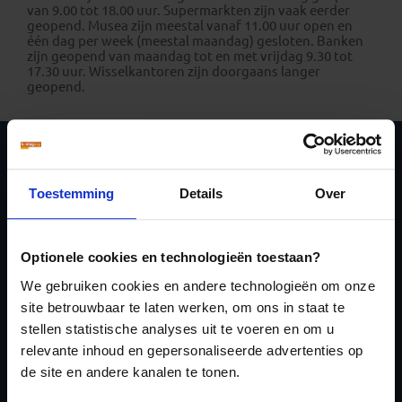
van 9.00 tot 18.00 uur. Supermarkten zijn vaak eerder
geopend. Musea zijn meestal vanaf 11.00 uur open en
één dag per week (meestal maandag) gesloten. Banken
zijn geopend van maandag tot en met vrijdag 9.30 tot
17.30 uur. Wisselkantoren zijn doorgaans langer
geopend.
Schrijf je in voor de
Toestemming
Details
Over
nieuwsbrief
Optionele cookies en technologieën toestaan?
We gebruiken cookies en andere technologieën om onze
site betrouwbaar te laten werken, om ons in staat te
stellen statistische analyses uit te voeren en om u
Inschrijven
relevante inhoud en gepersonaliseerde advertenties op
de site en andere kanalen te tonen.