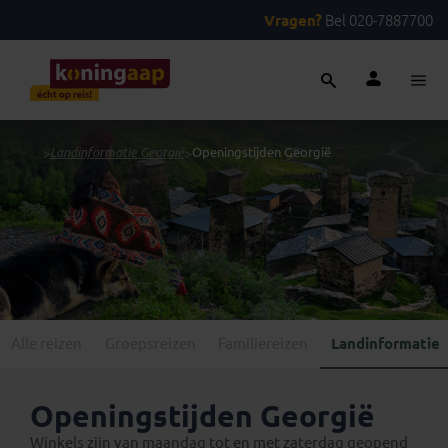
Vragen?
Bel 020-7887700
...
>
Landinformatie Georgië
>
Openingstijden Georgië
Alle reizen
Groepsreizen
Familiereizen
Landinformatie
Openingstijden Georgië
Winkels zijn van maandag tot en met zaterdag geopend