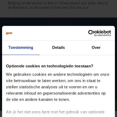
Beijing. In de winter is het in China zeven uur later dan in
de Benelux. In de zomer is het verschil zes uur.
Schrijf je in voor de
nieuwsbrief
Toestemming
Details
Over
Optionele cookies en technologieën toestaan?
We gebruiken cookies en andere technologieën om onze
site betrouwbaar te laten werken, om ons in staat te
Inschrijven
stellen statistische analyses uit te voeren en om u
relevante inhoud en gepersonaliseerde advertenties op
de site en andere kanalen te tonen.
Vragen?
Bel 020-7887700
Als je het niet eens bent met het gebruik van optionele