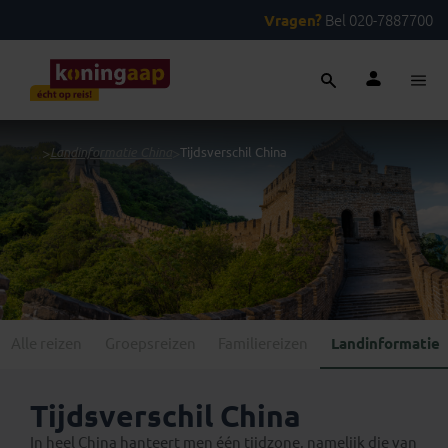
Vragen?
Bel 020-7887700
...
>
Landinformatie China
>
Tijdsverschil China
Alle reizen
Groepsreizen
Familiereizen
Landinformatie
Tijdsverschil China
In heel China hanteert men één tijdzone, namelijk die van