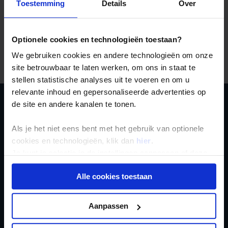
Toestemming
Details
Over
Drukte met feestdagen:
Houd er rekening mee dat rond
Chinees Nieuwjaar bussen en treinen afgeladen vol zijn
omdat miljoenen arbeiders dan teruggaan naar hun
familie op het platteland. Ook rond 1 mei en 1 oktober
hebben veel mensen meerdere dagen vrij. Het is dan
Optionele cookies en technologieën toestaan?
moeilijker en duurder om vervoer en accommodaties te
regelen. Ook de grote attracties zijn
in deze periodes
We gebruiken cookies en andere technologieën om onze
overvol met Chinezen.
site betrouwbaar te laten werken, om ons in staat te
stellen statistische analyses uit te voeren en om u
relevante inhoud en gepersonaliseerde advertenties op
de site en andere kanalen te tonen.
Schrijf je in voor de
nieuwsbrief
Als je het niet eens bent met het gebruik van optionele
cookies en technologieën, klik dan
hier
.
Je kunt je selectie in de instellingen aanpassen of deze
onder aan de pagina op elk gewenst moment voor de
Alle cookies toestaan
toekomst wijzigen.
Privacy beleid
Aanpassen
Inschrijven