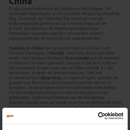
China
Er zijn zowel nationale als religieuze feestdagen. De
nationale feestdagen in China vallen elk jaar op dezelfde
dag. Zo wordt op 1 oktober het ontstaan van de
Volksrepubliek gevierd en op 1 mei de Dag van de
Arbeid. De data van de meeste godsdienstige
feestdagen wisselen jaarlijks, ze worden immers
vastgesteld aan de hand van de maankalender.
Feesten in China:
Het grootste feest in China is het
Chinese Nieuwjaar (
Chunjie
). Het feest duurt een hele
week. Het Lantaarnfestival (
Yuanxiaojie
) wordt meestal
in februari of maart gevierd. Lantaarns bij de huizen en
siervuurwerk zorgen voor een vrolijke aanblik. Er zijn
optochten, draken- en leeuwendansen. Met het
Gravenfestival (
Qingming
), in maart of april, worden de
graven van de voorouders bezocht om hen de eer te
bewijzen, te vergelijken met het katholieke Allerzielen.
Op het Drakenbootfeest worden drakenbootraces
gehouden. Tijdens het festival van de Hongerige
Geesten stookt men op straat vuurtjes en verbrandt men
papieren geschenken om onrustige geesten te kalmeren.
Het Maanfestival is een traditioneel oogstfestival. Het is
de gewoonte op deze dag maankoeken te eten, ronde
koeken met een zoete of zoute vulling.