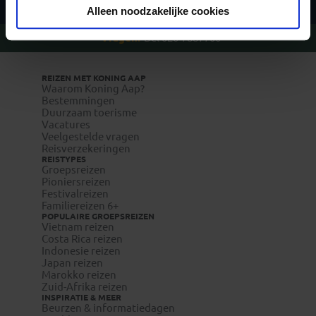
Alleen noodzakelijke cookies
Vragen?
Bel 020-7887700
REIZEN MET KONING AAP
Waarom Koning Aap?
Bestemmingen
Duurzaam toerisme
Vacatures
Veelgestelde vragen
Reisverzekeringen
REISTYPES
Groepsreizen
Pioniersreizen
Festivalreizen
Familiereizen 6+
POPULAIRE GROEPSREIZEN
Vietnam reizen
Costa Rica reizen
Indonesie reizen
Japan reizen
Marokko reizen
Zuid-Afrika reizen
INSPIRATIE & MEER
Beurzen & informatiedagen