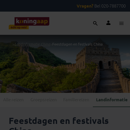
Vragen?
Bel 020-7887700
...
>
Landinformatie China
>
Feestdagen en festivals China
Alle reizen
Groepsreizen
Familiereizen
Landinformatie
Feestdagen en festivals