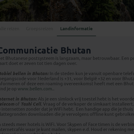
Georgië
(4)
Mexico
(4)
IJsland
(3)
Paraguay
(1)
Kosovo
(1)
Peru
(5)
Last minute reizen
Kroatië
(2)
Alle reizen
Groepsreizen
Landinformatie
Suriname
(1)
Letland
(3)
Litouwen
(3)
Communicatie Bhutan
Moldavië
(1)
et Bhutanese postsysteem is langzaam, maar betrouwbaar. Een pos
Montenegro
(2)
aart doet er zeven tot tien dagen over.
Noord-Macedonië
(1)
obiel bellen in Bhutan:
In de steden kun je vanuit openbare telef
oegangscode voor Nederland is +31, voor België +32 en voor Bhutan
nformeren of deze een roaming overeenkomst heeft met een Bhutan
ind je op
www.bellen.com
..
nternet in Bhutan:
Als je een simlock vrij toestel hebt is het voo
elecom
of
Tashi Cell
. Vraag of de verkoper de simkaart installee
e internetten zonder dat je WiFi hebt. Een handige app die je thu
lattegronden downloaden die je vervolgens offline kunt gebruike
n steeds meer hotels is WiFi. Voor Skypen of Face timen is de verbi
nternetcafés waar je kunt mailen, skypen e.d. Houd er rekening mee