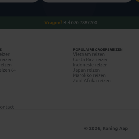
Vragen?
Bel 020-7887700
S
POPULAIRE GROEPSREIZEN
eizen
Vietnam reizen
reizen
Costa Rica reizen
reizen
Indonesie reizen
eizen 6+
Japan reizen
Marokko reizen
Zuid-Afrika reizen
ontact
© 2026, Koning Aap