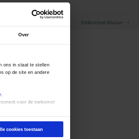
Elektriciteit Bhutan
Over
ons in staat te stellen
es op de site en andere
r
.
t moment voor de toekomst
lle cookies toestaan