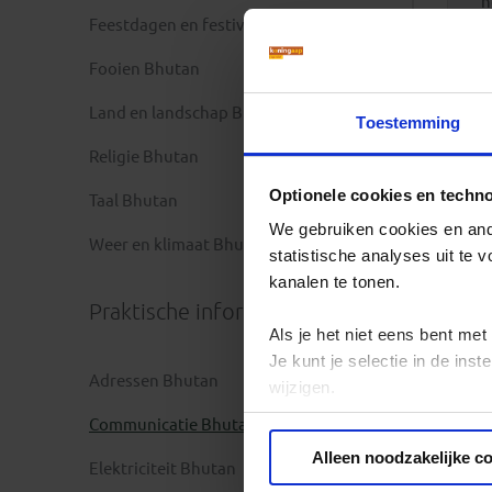
h
Feestdagen en festivals Bhutan
Fooien Bhutan
Land en landschap Bhutan
Toestemming
Religie Bhutan
Optionele cookies en techn
Taal Bhutan
We gebruiken cookies en ande
Weer en klimaat Bhutan
statistische analyses uit te
kanalen te tonen.
Praktische informatie
Als je het niet eens bent met
Je kunt je selectie in de in
Adressen Bhutan
wijzigen.
Communicatie Bhutan
Privacy beleid
Alleen noodzakelijke c
Elektriciteit Bhutan