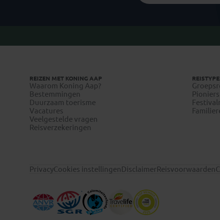
REIZEN MET KONING AAP
REISTYPE
Waarom Koning Aap?
Groepsr
Bestemmingen
Pioniers
Duurzaam toerisme
Festival
Vacatures
Familier
Veelgestelde vragen
Reisverzekeringen
Privacy
Cookies instellingen
Disclaimer
Reisvoorwaarden
C