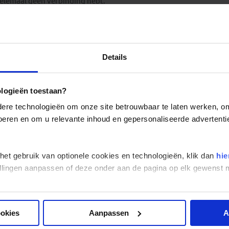
elemaal geen verbinding hebt.
Adressen Bhutan
Details
ologieën toestaan?
re technologieën om onze site betrouwbaar te laten werken, om 
 voeren en om u relevante inhoud en gepersonaliseerde advertenti
 het gebruik van optionele cookies en technologieën, klik dan
hie
stellingen aanpassen of deze onder aan de pagina op elk gewens
ookies
Aanpassen
A