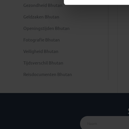
Gezondheid Bhutan
Geldzaken Bhutan
Openingstijden Bhutan
Fotografie Bhutan
Veiligheid Bhutan
Tijdsverschil Bhutan
Reisdocumenten Bhutan