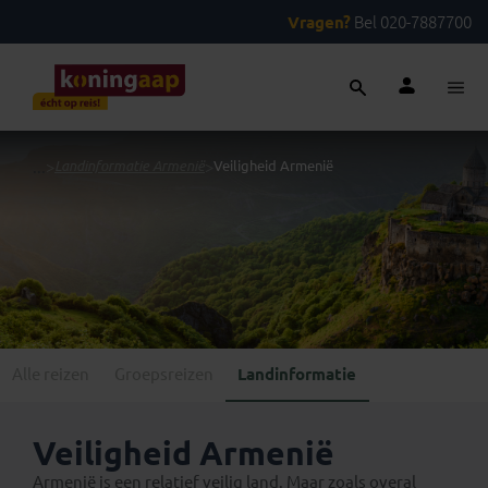
Vragen?
Bel 020-7887700
...
>
Landinformatie Armenië
>
Veiligheid Armenië
Alle reizen
Groepsreizen
Landinformatie
Veiligheid Armenië
Armenië is een relatief veilig land. Maar zoals overal