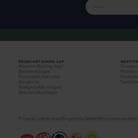
REIZEN MET KONING AAP
REISTYPE
Waarom Koning Aap?
Groepsr
Bestemmingen
Pioniers
Duurzaam toerisme
Festival
Vacatures
Familier
Veelgestelde vragen
Reisverzekeringen
Privacy
Cookies instellingen
Disclaimer
Reisvoorwaarden
C