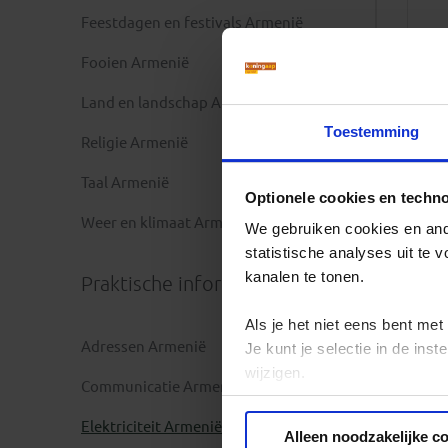
Feestdagen en festivals Armenië
Fooien Armenië
Land en landschap Armenië
Toestemming
Religie Armenië
Taal Armenië
Optionele cookies en techn
Weer en klimaat Armenië
We gebruiken cookies en ande
statistische analyses uit te
kanalen te tonen.
Praktische informatie
Als je het niet eens bent met
Adressen Armenië
Je kunt je selectie in de in
wijzigen.
Communicatie Armenië
Privacy beleid
Elektriciteit Armenië
Alleen noodzakelijke c