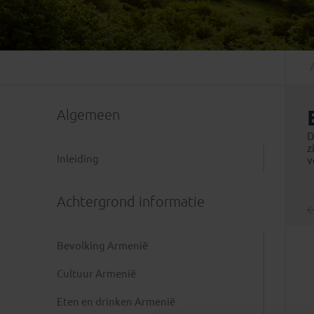
Mongolië
(1)
Tanzania
(1)
Nepal
(6)
Zimbabwe
(2)
Oezbekistan
(3)
Zuid-Afrika
(7)
Singapore
(1)
Sri Lanka
(4)
Algemeen
Tadzjikistan
(1)
Taiwan
(1)
D
z
Thailand
(8)
Inleiding
v
Tibet
(3)
Achtergrond informatie
Bevolking Armenië
Cultuur Armenië
Eten en drinken Armenië