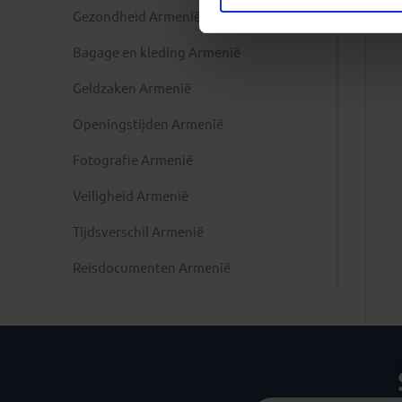
Gezondheid Armenië
Bagage en kleding Armenië
Geldzaken Armenië
Openingstijden Armenië
Fotografie Armenië
Veiligheid Armenië
Tijdsverschil Armenië
Reisdocumenten Armenië