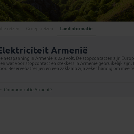
Georgië
(4)
Mexico
(4)
IJsland
(3)
Paraguay
(1)
Kosovo
(1)
Peru
(5)
Last minute reizen
Kroatië
(2)
Alle reizen
Groepsreizen
Landinformatie
Suriname
(1)
Letland
(3)
Litouwen
(3)
Elektriciteit Armenië
Moldavië
(1)
e netspanning in Armenië is 220 volt. De stopcontacten zijn Europes
Montenegro
(2)
ien wat voor stopcontact en stekkers in Armenië gebruikelijk zi
oor. Reservebatterijen en een zaklamp zijn zeker handig om mee t
Noord-Macedonië
(1)
Communicatie Armenië