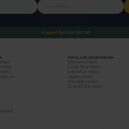
Vragen?
Bel 020-7887700
S
POPULAIRE GROEPSREIZEN
eizen
Vietnam reizen
reizen
Costa Rica reizen
reizen
Indonesie reizen
eizen 6+
Japan reizen
Marokko reizen
Zuid-Afrika reizen
ontact