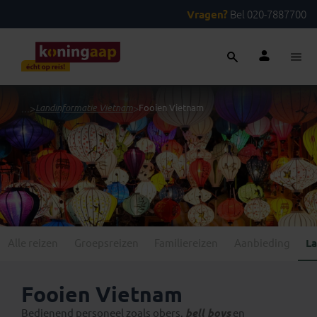
Vragen?
Bel 020-7887700
...
>
Landinformatie Vietnam
>
Fooien Vietnam
Alle reizen
Groepsreizen
Familiereizen
Aanbieding
La
Fooien Vietnam
Bedienend personeel zoals obers,
bell boys
en