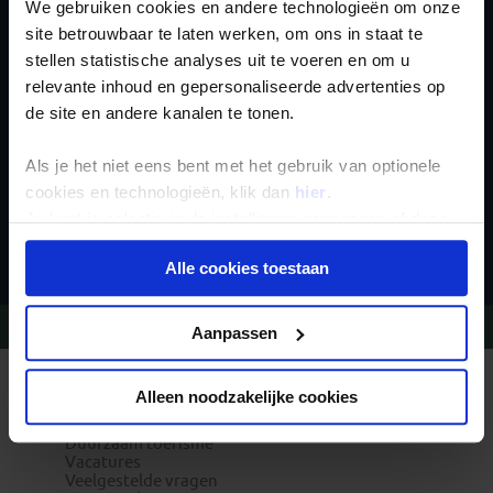
We gebruiken cookies en andere technologieën om onze
Schrijf je in voor de
site betrouwbaar te laten werken, om ons in staat te
nieuwsbrief
stellen statistische analyses uit te voeren en om u
relevante inhoud en gepersonaliseerde advertenties op
de site en andere kanalen te tonen.
Als je het niet eens bent met het gebruik van optionele
cookies en technologieën, klik dan
hier
.
Je kunt je selectie in de instellingen aanpassen of deze
Inschrijven
onder aan de pagina op elk gewenst moment voor de
Alle cookies toestaan
toekomst wijzigen.
Privacy beleid
Vragen?
Bel 020-7887700
Aanpassen
REIZEN MET KONING AAP
Alleen noodzakelijke cookies
Waarom Koning Aap?
Bestemmingen
Duurzaam toerisme
Vacatures
Veelgestelde vragen