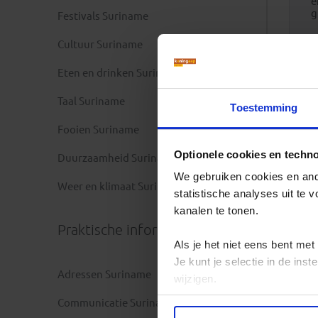
e
g
Festivals Suriname
Cultuur Suriname
Eten en drinken Suriname
Taal Suriname
Toestemming
Fooien Suriname
Optionele cookies en techn
Duurzaamheid Suriname
We gebruiken cookies en ande
Weer en klimaat Suriname
statistische analyses uit te
kanalen te tonen.
Praktische informatie
Als je het niet eens bent met
Je kunt je selectie in de in
Adressen Suriname
wijzigen.
Communicatie Suriname
Privacy beleid