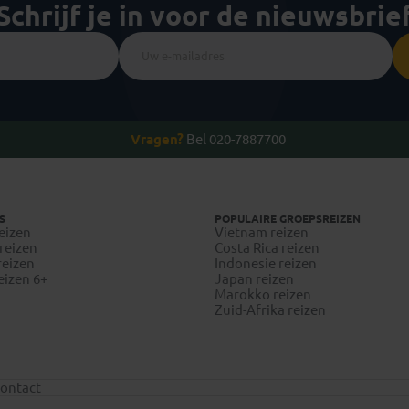
Schrijf je in voor de nieuwsbrie
Vragen?
Bel 020-7887700
S
POPULAIRE GROEPSREIZEN
eizen
Vietnam reizen
reizen
Costa Rica reizen
reizen
Indonesie reizen
eizen 6+
Japan reizen
Marokko reizen
Zuid-Afrika reizen
ontact