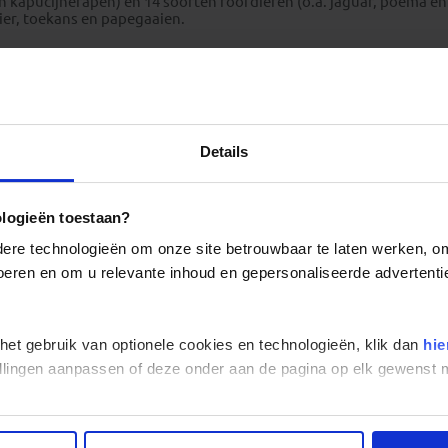
n kapucijnerapen) en 14 soorten roofdieren (o.a. jaguar, poema en r
ier, toekans en papegaaien.
Inleiding Suriname
Details
ologieën toestaan?
re technologieën om onze site betrouwbaar te laten werken, om 
 voeren en om u relevante inhoud en gepersonaliseerde advertenti
 het gebruik van optionele cookies en technologieën, klik dan
hie
stellingen aanpassen of deze onder aan de pagina op elk gewens