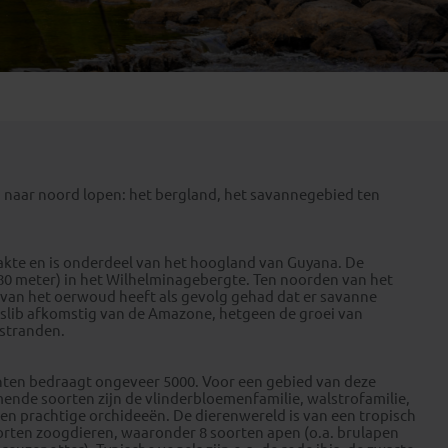
Emiraten
(1)
id naar noord lopen: het bergland, het savannegebied ten
akte en is onderdeel van het hoogland van Guyana. De
080 meter) in het Wilhelminagebergte. Ten noorden van het
e van het oerwoud heeft als gevolg gehad dat er savanne
 slib afkomstig van de Amazone, hetgeen de groei van
stranden.
anten bedraagt ongeveer 5000. Voor een gebied van deze
mende soorten zijn de vlinderbloemenfamilie, walstrofamilie,
en prachtige orchideeën. De dierenwereld is van een tropisch
rten zoogdieren, waaronder 8 soorten apen (o.a. brulapen