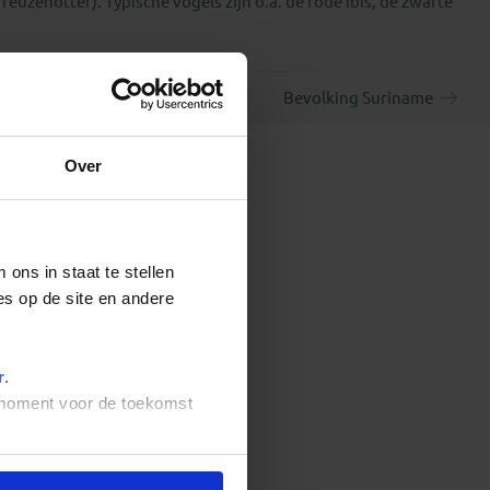
euzenotter). Typische vogels zijn o.a. de rode ibis, de zwarte
Bevolking Suriname
Over
ons in staat te stellen
es op de site en andere
r
.
t moment voor de toekomst