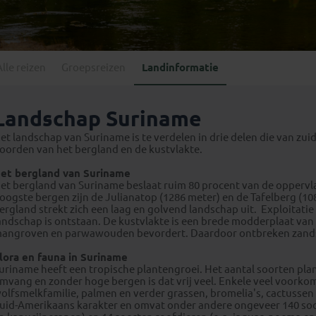
Georgië
(4)
Mexico
(4)
IJsland
(3)
Paraguay
(1)
Kosovo
(1)
Peru
(5)
Last minute reizen
Kroatië
(2)
Alle reizen
Groepsreizen
Landinformatie
Suriname
(1)
Letland
(3)
Litouwen
(3)
Landschap Suriname
Moldavië
(1)
et landschap van Suriname is te verdelen in drie delen die van zu
Montenegro
(2)
oorden van het bergland en de kustvlakte.
Noord-Macedonië
(1)
et bergland van Suriname
et bergland van Suriname beslaat ruim 80 procent van de oppervl
oogste bergen zijn de Julianatop (1286 meter) en de Tafelberg (1
ergland strekt zich een laag en golvend landschap uit. Exploitati
andschap is ontstaan. De kustvlakte is een brede modderplaat van
angroven en parwawouden bevordert. Daardoor ontbreken zand
lora en fauna in Suriname
uriname heeft een tropische plantengroei. Het aantal soorten pl
mvang en zonder hoge bergen is dat vrij veel. Enkele veel voorko
olfsmelkfamilie, palmen en verder grassen, bromelia's, cactussen 
uid-Amerikaans karakter en omvat onder andere ongeveer 140 soo