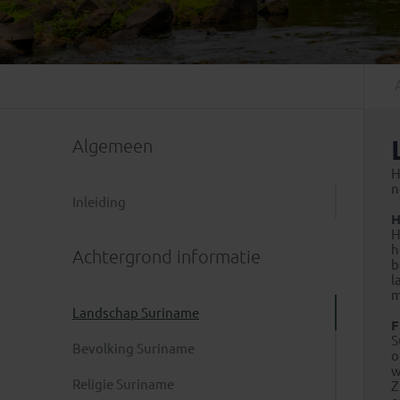
Mongolië
(1)
Tanzania
(1)
Nepal
(6)
Zimbabwe
(2)
Oezbekistan
(3)
Zuid-Afrika
(7)
Singapore
(1)
Sri Lanka
(4)
Algemeen
Tadzjikistan
(1)
Taiwan
(1)
H
n
Thailand
(8)
Inleiding
H
Tibet
(3)
H
h
Achtergrond informatie
b
l
m
Landschap Suriname
F
S
Bevolking Suriname
o
w
Religie Suriname
Z