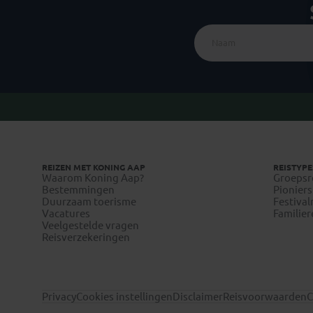
REIZEN MET KONING AAP
REISTYPE
Waarom Koning Aap?
Groepsr
Bestemmingen
Pioniers
Duurzaam toerisme
Festival
Vacatures
Familier
Veelgestelde vragen
Reisverzekeringen
Privacy
Cookies instellingen
Disclaimer
Reisvoorwaarden
C