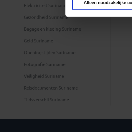
Alleen noodzakelijke c
Elektriciteit Suriname
Gezondheid Suriname
Bagage en kleding Suriname
Geld Suriname
Openingstijden Suriname
Fotografie Suriname
Veiligheid Suriname
Reisdocumenten Suriname
Tijdsverschil Suriname