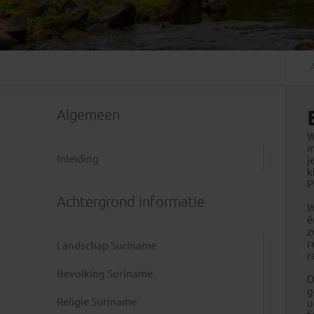
Mongolië
(1)
Tanzania
(1)
Nepal
(6)
Zimbabwe
(2)
Oezbekistan
(3)
Zuid-Afrika
(7)
Singapore
(1)
Sri Lanka
(4)
Algemeen
Tadzjikistan
(1)
Taiwan
(1)
W
m
Thailand
(8)
Inleiding
j
k
Tibet
(3)
P
Achtergrond informatie
W
é
z
r
Landschap Suriname
r
Bevolking Suriname
D
g
Religie Suriname
u