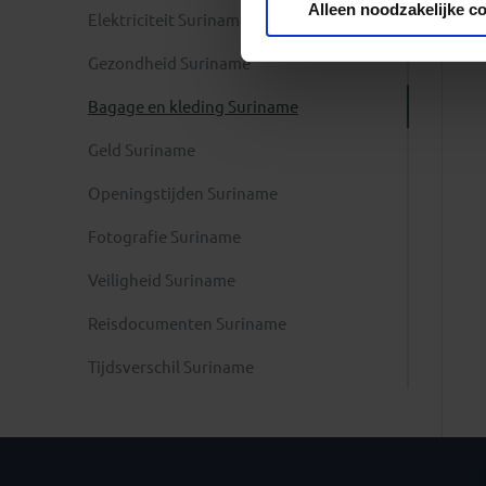
Alleen noodzakelijke c
Elektriciteit Suriname
Gezondheid Suriname
Bagage en kleding Suriname
Geld Suriname
Openingstijden Suriname
Fotografie Suriname
Veiligheid Suriname
Reisdocumenten Suriname
Tijdsverschil Suriname