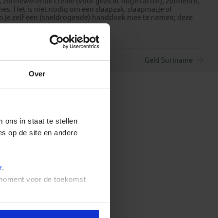
g, zonnewerende creme (voor gezicht hoge factor), zonnebril,
mes. Het is niet nodig om een slaapzak, slaapmatje of
n je zelf een (sneldrogende) handdoek mee te nemen; deze
Geld Suriname
Over
ons in staat te stellen
es op de site en andere
r
.
t moment voor de toekomst