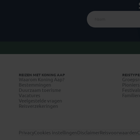
REIZEN MET KONING AAP
REISTYPE
Waarom Koning Aap?
Groepsr
Bestemmingen
Pioniers
Duurzaam toerisme
Festival
Vacatures
Familier
Veelgestelde vragen
Reisverzekeringen
Privacy
Cookies instellingen
Disclaimer
Reisvoorwaarden
C