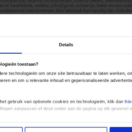
otomateriaal, reserve fotobatterijen, toiletartikelen, zwemkledin
et of hoofddoek, wekker, schrijfgerei, schaartje, beker en een zak
uskietennet mee te nemen. Een lakenzak kan handig zijn. Ook die
ijn niet overal aanwezig.
Gezondheid Suriname
Details
ologieën toestaan?
re technologieën om onze site betrouwbaar te laten werken, om 
 voeren en om u relevante inhoud en gepersonaliseerde advertenti
 het gebruik van optionele cookies en technologieën, klik dan
hie
stellingen aanpassen of deze onder aan de pagina op elk gewens