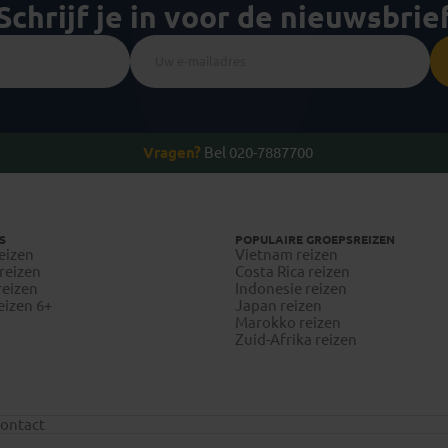
Schrijf je in voor de nieuwsbrie
Vragen?
Bel 020-7887700
S
POPULAIRE GROEPSREIZEN
eizen
Vietnam reizen
reizen
Costa Rica reizen
reizen
Indonesie reizen
eizen 6+
Japan reizen
Marokko reizen
Zuid-Afrika reizen
ontact