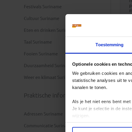
f
p
Festivals Suriname
m
z
Cultuur Suriname
Eten en drinken Suriname
Taal Suriname
Toestemming
Fooien Suriname
Optionele cookies en techn
Duurzaamheid Suriname
We gebruiken cookies en ande
Weer en klimaat Suriname
statistische analyses uit te
kanalen te tonen.
Praktische informatie
Als je het niet eens bent met
Je kunt je selectie in de in
Adressen Suriname
wijzigen.
Communicatie Suriname
Privacy beleid