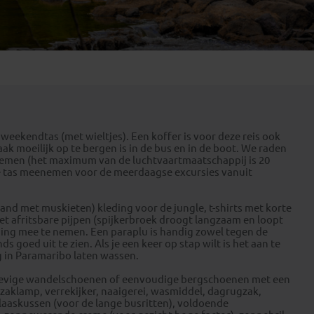
Emiraten
(1)
weekendtas (met wieltjes). Een koffer is voor deze reis ook
k moeilijk op te bergen is in de bus en in de boot. We raden
nemen (het maximum van de luchtvaartmaatschappij is 20
nere tas meenemen voor de meerdaagse excursies vanuit
band met muskieten) kleding voor de jungle, t-shirts met korte
t afritsbare pijpen (spijkerbroek droogt langzaam en loopt
eding mee te nemen. Een paraplu is handig zowel tegen de
 goed uit te zien. Als je een keer op stap wilt is het aan te
g in Paramaribo laten wassen.
 stevige wandelschoenen of eenvoudige bergschoenen met een
 zaklamp, verrekijker, naaigerei, wasmiddel, dagrugzak,
blaaskussen (voor de lange busritten), voldoende