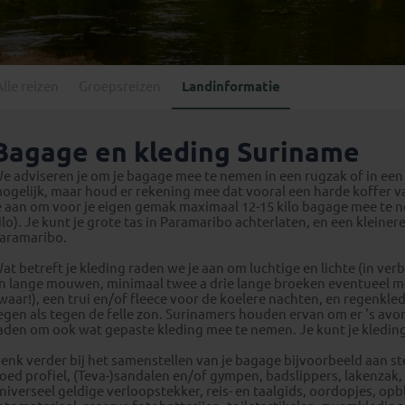
Georgië
(4)
Mexico
(4)
IJsland
(3)
Paraguay
(1)
Kosovo
(1)
Peru
(5)
Last minute reizen
Kroatië
(2)
Alle reizen
Groepsreizen
Landinformatie
Suriname
(1)
Letland
(3)
Litouwen
(3)
Bagage en kleding Suriname
Moldavië
(1)
e adviseren je om je bagage mee te nemen in een rugzak of in een 
Montenegro
(2)
ogelijk, maar houd er rekening mee dat vooral een harde koffer vaa
e aan om voor je eigen gemak maximaal 12-15 kilo bagage mee te 
Noord-Macedonië
(1)
ilo). Je kunt je grote tas in Paramaribo achterlaten, en een klei
aramaribo.
at betreft je kleding raden we je aan om luchtige en lichte (in ver
n lange mouwen, minimaal twee a drie lange broeken eventueel me
waar!), een trui en/of fleece voor de koelere nachten, en regenkl
egen als tegen de felle zon. Surinamers houden ervan om er 's avonds
aden om ook wat gepaste kleding mee te nemen. Je kunt je kledin
enk verder bij het samenstellen van je bagage bijvoorbeeld aan
oed profiel, (Teva-)sandalen en/of gympen, badslippers, lakenzak,
niverseel geldige verloopstekker, reis- en taalgids, oordopjes, op