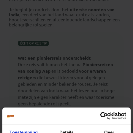
Je begint je rondreis door het
uiterste noorden van
India
, een deel van het land waar grote afstanden,
hoogteverschillen en uiteenlopende landschappen een
belangrijke rol spelen.
ÉCHT OP REIS TIP
Wat een pioniersreis onderscheidt
Deze reis valt binnen het thema
Pioniersreizen
van Koning Aap
en is bedoeld
voor ervaren
reizigers
die bewust kiezen voor afgelegen
gebieden en minder bekende routes. Je reist
door delen van India waar het leven nog in hoge
mate zijn eigen karakter heeft en waar toerisme
geen bepalende rol speelt.
In
Punjab, Himachal Pradesh en Ladakh
betekent dat onderweg zijn door onontdekte en
dunbevolkte regio’s, met uitgesproken
Toestemming
Details
Over