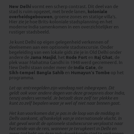
New Delhi
vormt een scherp contrast. Dit deel van de
stad is ruim opgezet, met brede lanen,
koloniale
overheidsgebouwen
, groene zones en statige villa’s.
Hier zie je hoe Brits‑koloniale stadsplanning en het
moderne India samenkomen in een overzichtelijker en
rustiger stadsbeeld.
Je kunt Delhi op eigen gelegenheid verkennen of
deelnemen aan een optionele stadsexcursie. Onder
begeleiding van een lokale gids zie je in Old Delhi onder
andere de
Jama Masjid
, het
Rode Fort
en
Raj Ghat
, de
plek waar Mahatma Gandhi in 1948 werd gecremeerd. In
New Delhi staan onder meer de
India Gate
, de
Sikh‑tempel Bangla Sahib
en
Humayun’s Tombe
op het
programma.
Let op: entreegelden zijn vandaag niet inbegrepen. Dit
geldt ook voor andere dagen van deze groepsreis door India,
tenzij anders vermeld. Je betaalt deze zelf ter plekke en
kunt zo zelf bepalen waar je wel of niet naar binnen gaat.
Het kan voorkomen dat je pas in de loop van de middag in
Delhi aankomt, afhankelijk van je internationale vlucht. In
dat geval wordt de optionele stadsexcursie verplaatst naar
het einde van de reis, wanneer je terugkeert in Delhi en
meer tijd hebt om deze indrukwekkende stad te verkennen.