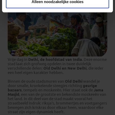
Alleen noodzakelijke cookies
Vrije dag in
Delhi, de hoofdstad van India
. Deze enorme
stad laat zich grofweg opdelen in twee duidelijk
verschillende delen:
Old Delhi en New Delhi
, die ieder
een heel eigen karakter hebben.
Binnen de oude stadsmuren van
Old Delhi
wandel je
door smalle, kronkelende steegjes richting
geurige
bazaars
, tempels en moskeeën. Hier staat ook de
Jama
Masjid
, een van de grootste en bekendste moskeeën van
het land. In dit deel van de stad maakt vooral het
straatbeeld indruk: riksja’s, brommertjes en voetgangers
bewegen zich kriskras door elkaar heen, waardoor elke
straat zijn eigen dynamiek heeft.