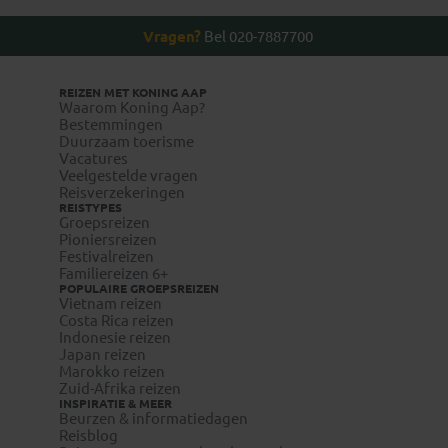
Vragen?
Bel 020-7887700
REIZEN MET KONING AAP
Waarom Koning Aap?
Bestemmingen
Duurzaam toerisme
Vacatures
Veelgestelde vragen
Reisverzekeringen
REISTYPES
Groepsreizen
Pioniersreizen
Festivalreizen
Familiereizen 6+
POPULAIRE GROEPSREIZEN
Vietnam reizen
Costa Rica reizen
Indonesie reizen
Japan reizen
Marokko reizen
Zuid-Afrika reizen
INSPIRATIE & MEER
Beurzen & informatiedagen
Reisblog