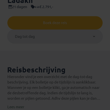
Ladakh
21 dagen
€ 2.791,-
v.a.
Boek deze reis
Dag tot dag
Reisbeschrijving
Hieronder vind je een overzicht met de dag-tot-dag
beschrijving. Elk bolletje op de tijdslijn is aanklikbaar.
Wanneer je op een bolletje klikt, ga je automatisch naar
de desbetreffende dag. Indien de tijdslijn te lang is,
worden er pijlen getoond. Adhv deze pijlen kan je dan
verder navigeren op de tijdslijn.
Lees meer
Een verlenging voor na de reis