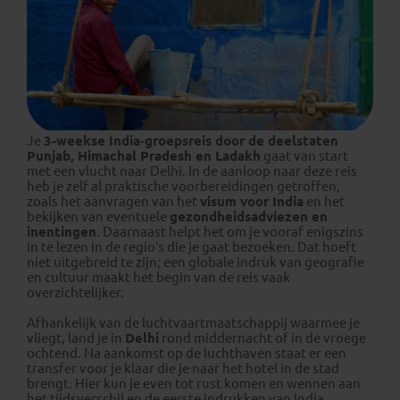
Je
3-weekse India‑groepsreis door de deelstaten
Punjab, Himachal Pradesh en Ladakh
gaat van start
met een vlucht naar Delhi. In de aanloop naar deze reis
heb je zelf al praktische voorbereidingen getroffen,
zoals het aanvragen van het
visum voor India
en het
bekijken van eventuele
gezondheidsadviezen en
inentingen
. Daarnaast helpt het om je vooraf enigszins
in te lezen in de regio’s die je gaat bezoeken. Dat hoeft
niet uitgebreid te zijn; een globale indruk van geografie
en cultuur maakt het begin van de reis vaak
overzichtelijker.
Afhankelijk van de luchtvaartmaatschappij waarmee je
vliegt, land je in
Delhi
rond middernacht of in de vroege
ochtend. Na aankomst op de luchthaven staat er een
transfer voor je klaar die je naar het hotel in de stad
brengt. Hier kun je even tot rust komen en wennen aan
het tijdsverschil en de eerste indrukken van India.