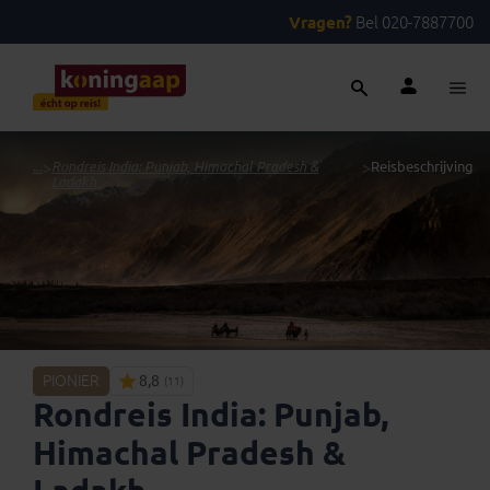
Vragen?
Bel 020-7887700
...
>
Rondreis India: Punjab, Himachal Pradesh &
>
Reisbeschrijving
Ladakh
PIONIER
8,8
(11)
Rondreis India: Punjab,
Himachal Pradesh &