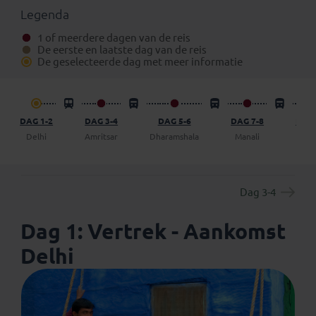
Eventuele standaard verlengingen van deze rondreis
Legenda
kun je vinden onder het aparte tabblad ‘Verlengingen’.
1 of meerdere dagen van de reis
Daarnaast is het mogelijk om bij boeking (in het
De eerste en laatste dag van de reis
boekingsformulier) een vrijblijvend voorstel op te
De geselecteerde dag met meer informatie
vragen om een dag (of meer) op eigen gelegenheid de
reis te verlengen.
DAG 1-2
DAG 3-4
DAG 5-6
DAG 7-8
DAG 
Delhi
Amritsar
Dharamshala
Manali
Jisp
Dag 3-4
Dag 1: Vertrek - Aankomst
Delhi