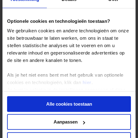
landschappen, soms grote afstanden en
eenvoudige voorzieningen. Deze manier van
reizen is uitdagender dan een Classic of Explore
Optionele cookies en technologieën toestaan?
rondreis, niet omdat het zwaar moet zijn, maar
omdat omstandigheden, tempo en omgeving
We gebruiken cookies en andere technologieën om onze
vragen om betrokkenheid en aandacht.
site betrouwbaar te laten werken, om ons in staat te
stellen statistische analyses uit te voeren en om u
Bij Koning Aap staat bij pioniersreizen de
geest
relevante inhoud en gepersonaliseerde advertenties op
van avontuur
centraal:
reizen buiten de
de site en andere kanalen te tonen.
gebaande paden
, met ruimte om waar te
nemen, te begrijpen en verbanden te leggen.
Als je het niet eens bent met het gebruik van optionele
Juist doordat je niet steeds langs bekende
cookies en technologieën, klik dan
hier
.
hoogtepunten reist, ontstaat een inhoudelijke
Je kunt je selectie in de instellingen aanpassen of deze
en authentieke kennismaking met delen van
onder aan de pagina op elk gewenst moment voor de
India die zelden onderdeel zijn van
Alle cookies toestaan
toekomst wijzigen.
standaardroutes.
Privacy beleid
Aanpassen
Dag 2: Delhi