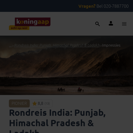
Vragen?
Bel 020-7887700
...
>
Rondreis India: Punjab, Himachal Pradesh & Ladakh
>
Impressies
PIONIER
8,8
(13)
Rondreis India: Punjab,
Himachal Pradesh &