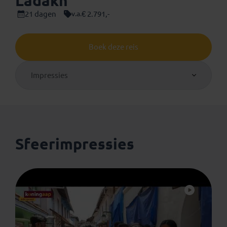
Ladakh
21 dagen
€ 2.791,-
v.a.
Boek deze reis
Impressies
Sfeerimpressies