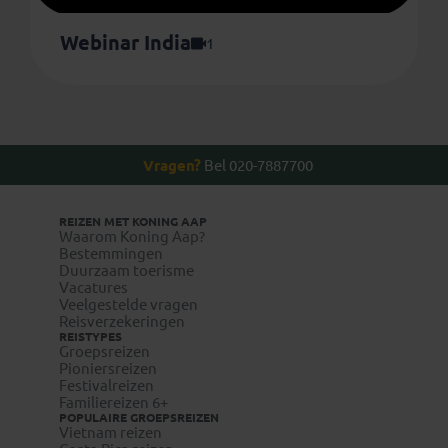
Webinar India
1
Vragen?
Bel 020-7887700
REIZEN MET KONING AAP
Waarom Koning Aap?
Bestemmingen
Duurzaam toerisme
Vacatures
Veelgestelde vragen
Reisverzekeringen
REISTYPES
Groepsreizen
Pioniersreizen
Festivalreizen
Familiereizen 6+
POPULAIRE GROEPSREIZEN
Vietnam reizen