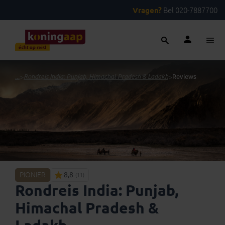
Vragen?
Bel 020-7887700
...
>
Rondreis India: Punjab, Himachal Pradesh & Ladakh
>
Reviews
PIONIER
8,8
(11)
Rondreis India: Punjab,
Himachal Pradesh &