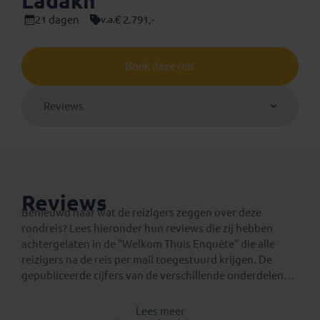
Ladakh
21 dagen
€ 2.791,-
v.a.
Boek deze reis
Reviews
Reviews
Benieuwd naar wat de reizigers zeggen over deze
rondreis? Lees hieronder hun reviews die zij hebben
achtergelaten in de "Welkom Thuis Enquête" die alle
reizigers na de reis per mail toegestuurd krijgen. De
gepubliceerde cijfers van de verschillende onderdelen
van reis zijn het gemiddelde van alle respondenten, ook
van respondenten die hieronder geen commentaar
Lees meer