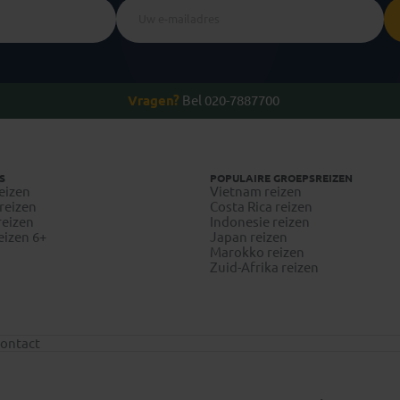
Vragen?
Bel 020-7887700
S
POPULAIRE GROEPSREIZEN
eizen
Vietnam reizen
reizen
Costa Rica reizen
reizen
Indonesie reizen
eizen 6+
Japan reizen
Marokko reizen
Zuid-Afrika reizen
ontact