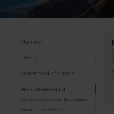
Mongolië
(1)
Tanzania
(1)
Nepal
(6)
Zimbabwe
(2)
Oezbekistan
(3)
Zuid-Afrika
(7)
Singapore
(1)
Sri Lanka
(4)
Algemeen
Tadzjikistan
(1)
Taiwan
(1)
N
Z
Thailand
(8)
Inleiding
(
O
Tibet
(3)
O
Achtergrond informatie
p
b
Bevolking Nieuw-Zeeland
Feestdagen en festivals Nieuw-Zeeland
Cultuur Nieuw-Zeeland