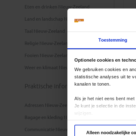
Eten en drinken Nieuw-Zeeland
Land en landschap Nieuw-Zeeland
Taal Nieuw-Zeeland
Toestemming
Religie Nieuw-Zeeland
Fooien Nieuw-Zeeland
Optionele cookies en techn
Weer en klimaat Nieuw-Zeeland
We gebruiken cookies en ande
statistische analyses uit te
kanalen te tonen.
Praktische informatie
Als je het niet eens bent met
Adressen Nieuw-Zeeland
Je kunt je selectie in de in
wijzigen.
Bagage en kleding Nieuw-Zeeland
Privacy beleid
Communicatie Nieuw-Zeeland
Alleen noodzakelijke c