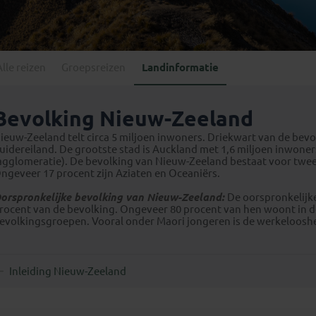
Georgië
(4)
Mexico
(4)
IJsland
(3)
Paraguay
(1)
Kosovo
(1)
Peru
(5)
Last minute reizen
Kroatië
(2)
Alle reizen
Groepsreizen
Landinformatie
Suriname
(1)
Letland
(3)
Litouwen
(3)
Bevolking Nieuw-Zeeland
Moldavië
(1)
ieuw-Zeeland telt circa 5 miljoen inwoners. Driekwart van de bev
Montenegro
(2)
uidereiland. De grootste stad is Auckland met 1,6 miljoen inwone
agglomeratie). De bevolking van Nieuw-Zeeland bestaat voor twee
Noord-Macedonië
(1)
ngeveer 17 procent zijn Aziaten en Oceaniërs.
orspronkelijke bevolking van Nieuw-Zeeland:
De oorspronkelijk
rocent van de bevolking. Ongeveer 80 procent van hen woont in d
evolkingsgroepen. Vooral onder Maori jongeren is de werkelooshe
Inleiding Nieuw-Zeeland