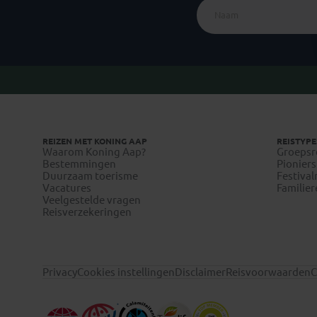
REIZEN MET KONING AAP
REISTYPE
Waarom Koning Aap?
Groepsr
Bestemmingen
Pioniers
Duurzaam toerisme
Festival
Vacatures
Familier
Veelgestelde vragen
Reisverzekeringen
Privacy
Cookies instellingen
Disclaimer
Reisvoorwaarden
C