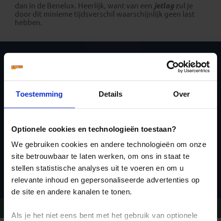
dan in de Benelux. Heerlijk, want van een
jetlag
zul je
door dit minieme tijdsverschil waarschijnlijk geen last
hebben.
Schrijf je in voor de
nieuwsbrief
Toestemming
Details
Over
Optionele cookies en technologieën toestaan?
We gebruiken cookies en andere technologieën om onze
site betrouwbaar te laten werken, om ons in staat te
Inschrijven
stellen statistische analyses uit te voeren en om u
relevante inhoud en gepersonaliseerde advertenties op
de site en andere kanalen te tonen.
Vragen?
Bel 020-7887700
Als je het niet eens bent met het gebruik van optionele