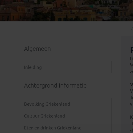
Mongolië
(1)
Tanzania
(1)
Nepal
(6)
Zimbabwe
(2)
Oezbekistan
(3)
Zuid-Afrika
(7)
Singapore
(1)
Sri Lanka
(4)
Algemeen
Tadzjikistan
(1)
Taiwan
(1)
I
W
Thailand
(8)
Inleiding
z
Tibet
(3)
Achtergrond informatie
V
V
T
Bevolking Griekenland
v
Cultuur Griekenland
K
-
Eten en drinken Griekenland
-