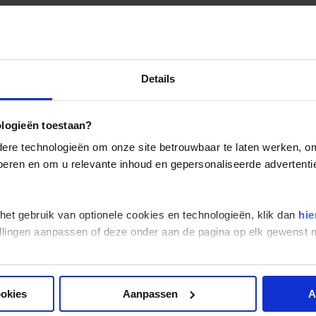
ls je afwijkend reist van de groepsreis raden wij je aan om je goed
eizigers die niet beschikken over de Nederlandse of Belgische na
etreffende ambassade(s) en hun eventuele visum te regelen.
Details
eizigers met meereizende kinderen onder de 18 jaar dienen zel
anvullende toelatingseisen.
ologieën toestaan?
re technologieën om onze site betrouwbaar te laten werken, om 
Openingstijden Griekenland
 voeren en om u relevante inhoud en gepersonaliseerde advertenti
 het gebruik van optionele cookies en technologieën, klik dan
hie
stellingen aanpassen of deze onder aan de pagina op elk gewens
ookies
Aanpassen
A