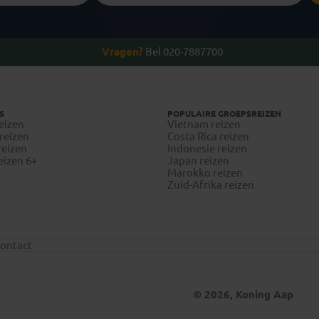
Vragen?
Bel 020-7887700
S
POPULAIRE GROEPSREIZEN
eizen
Vietnam reizen
reizen
Costa Rica reizen
reizen
Indonesie reizen
eizen 6+
Japan reizen
Marokko reizen
Zuid-Afrika reizen
ontact
© 2026, Koning Aap