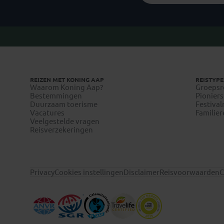
REIZEN MET KONING AAP
REISTYPE
Waarom Koning Aap?
Groepsr
Bestemmingen
Pioniers
Duurzaam toerisme
Festival
Vacatures
Familier
Veelgestelde vragen
Reisverzekeringen
Privacy
Cookies instellingen
Disclaimer
Reisvoorwaarden
C