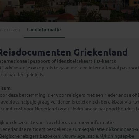
Georgië
(4)
Mexico
(4)
IJsland
(3)
Paraguay
(1)
Kosovo
(1)
Peru
(5)
Last minute reizen
Kroatië
(2)
Alle reizen
Landinformatie
Suriname
(1)
Letland
(3)
Litouwen
(3)
Reisdocumenten Griekenland
Moldavië
(1)
nternationaal paspoort of identiteitskaart (ID-kaart):
Montenegro
(2)
ij adviseren je om op reis te gaan met een internationaal paspoort 
Noord-Macedonië
(1)
es maanden geldig is.
isum:
oor deze bestemming is er voor reizigers met een Nederlandse of 
raveldocs helpt je graag verder en is telefonisch bereikbaar via +3
isumdienst voor Nederland (voor Nederlandse paspoorthouders) e
ijk op de website van Traveldocs voor meer informatie:
 Nederlandse reizigers bezoeken:
visum-legalisatie.nl/koningaap-n
 Belgische reizigers bezoeken:
visum-legalisatie.nl/koningaap-be