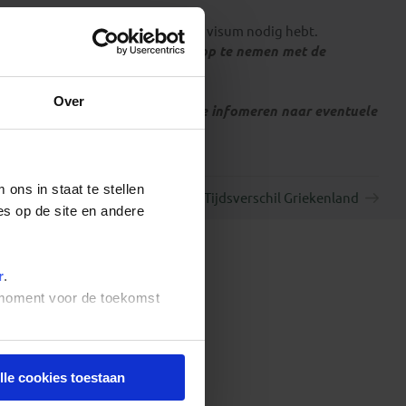
 te laten informeren over of je een visum nodig hebt.
tionaliteit, dienen zelf contact op te nemen met de
Over
f bij de betreffende ambassade te infomeren naar eventuele
ons in staat te stellen
Tijdsverschil Griekenland
es op de site en andere
r
.
t moment voor de toekomst
lle cookies toestaan