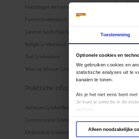
Feestdagen en festivals Griekenland
A
R
Fooien Griekenland
b
Land en landschap Griekenland
Toestemming
R
Religie Griekenland
a
Optionele cookies en techn
Taal Griekenland
We gebruiken cookies en ande
Weer en klimaat Griekenland
statistische analyses uit te
kanalen te tonen.
Praktische informatie
Als je het niet eens bent met
Je kunt je selectie in de in
Adressen Griekenland
wijzigen.
Communicatie Griekenland
Privacy beleid
Alleen noodzakelijke c
Elektriciteit Griekenland