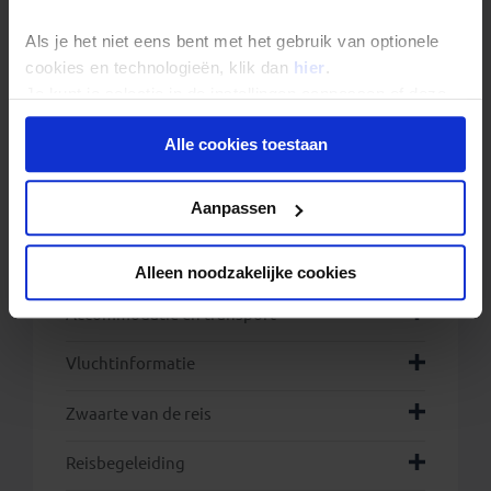
Koninklijke Marchaussee (voor Nederlanders) of
bij je stad/gemeente (voor Belgen) kun je een
toestemmingsformulier downloaden.
Als je het niet eens bent met het gebruik van optionele
cookies en technologieën, klik dan
hier
.
Reist een kind mee met iemand anders dan de
Je kunt je selectie in de instellingen aanpassen of deze
ouders, bijvoorbeeld een familielid, dan eisen
sommige landen een verklaring waarin de
onder aan de pagina op elk gewenst moment voor de
ouders toestemming geven voor deze reis. Je
Alle cookies toestaan
toekomst wijzigen.
kunt bij de ambassade of het consulaat van het
land van bestemming informeren naar de
toelatingseisen die voor dit land gelden.
Privacy beleid
Aanpassen
Het is ten allen tijde je eigen
verantwoordelijkheid om te zorgen voor de
juiste (in)reisdocumenten.
Alleen noodzakelijke cookies
Accommodatie en transport
Vluchtinformatie
Zwaarte van de reis
Reisbegeleiding