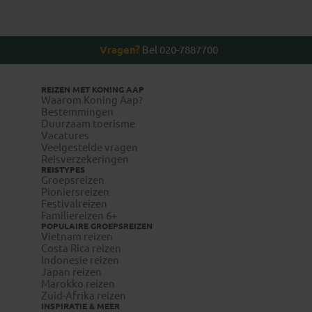
Vragen?
Bel 020-7887700
REIZEN MET KONING AAP
Waarom Koning Aap?
Bestemmingen
Duurzaam toerisme
Vacatures
Veelgestelde vragen
Reisverzekeringen
REISTYPES
Groepsreizen
Pioniersreizen
Festivalreizen
Familiereizen 6+
POPULAIRE GROEPSREIZEN
Vietnam reizen
Costa Rica reizen
Indonesie reizen
Japan reizen
Marokko reizen
Zuid-Afrika reizen
INSPIRATIE & MEER