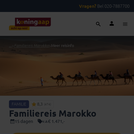
Vragen?
Bel 020-7887700
...
>
Familiereis Marokko
>
Meer reisinfo
FAMILIE
8,3
(474)
Familiereis Marokko
15 dagen
€ 1.471,-
v.a.