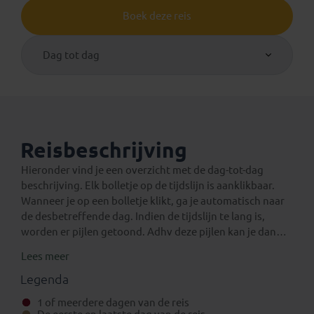
Boek deze reis
Dag tot dag
Reisbeschrijving
Hieronder vind je een overzicht met de dag-tot-dag
beschrijving. Elk bolletje op de tijdslijn is aanklikbaar.
Wanneer je op een bolletje klikt, ga je automatisch naar
de desbetreffende dag. Indien de tijdslijn te lang is,
worden er pijlen getoond. Adhv deze pijlen kan je dan
verder navigeren op de tijdslijn.
Lees meer
Een verlenging voor na de reis
Eventuele standaard verlengingen van deze rondreis
Legenda
kun je vinden onder het aparte tabblad ‘Verlengingen’.
1 of meerdere dagen van de reis
Daarnaast is het mogelijk om bij boeking (in het