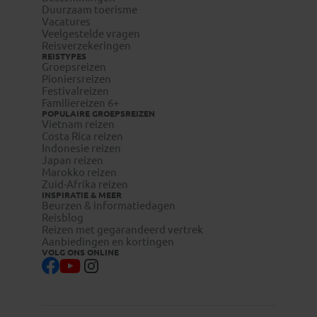
Duurzaam toerisme
Vacatures
Veelgestelde vragen
Reisverzekeringen
REISTYPES
Groepsreizen
Pioniersreizen
Festivalreizen
Familiereizen 6+
POPULAIRE GROEPSREIZEN
Vietnam reizen
Costa Rica reizen
Indonesie reizen
Japan reizen
Marokko reizen
Zuid-Afrika reizen
INSPIRATIE & MEER
Beurzen & informatiedagen
Reisblog
Reizen met gegarandeerd vertrek
Aanbiedingen en kortingen
VOLG ONS ONLINE