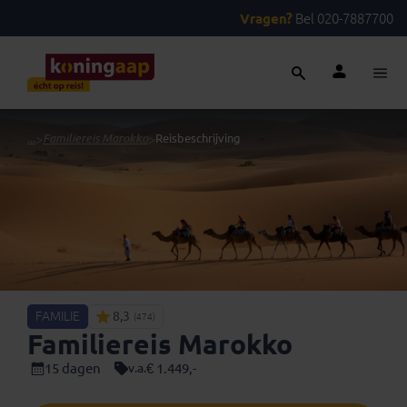
Vragen?
Bel 020-7887700
...
>
Familiereis Marokko
>
Reisbeschrijving
FAMILIE
8,3
(474)
Familiereis Marokko
15 dagen
€ 1.449,-
v.a.