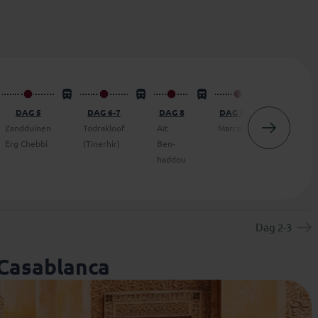
DAG 5
DAG 6-7
DAG 8
DAG 9-10
DAG 1
Zandduinen
Todrakloof
Aït
Marrakesh
Essao
Erg Chebbi
(Tinerhir)
Ben-
haddou
Dag 2-3
 Casablanca