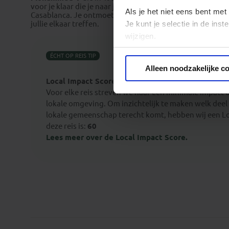
voor je klaar die je naar je hotel in de stad brengt.
De eers
Als je het niet eens bent met
Casablanca. Je ontmoet de reisbegeleider en medereizigers 
Je kunt je selectie in de in
jullie elkaar treffen.
wijzigen.
ÉCHT OP REIS TIP
Privacy beleid
Alleen noodzakelijke c
Local Impact Score
Voor elke reis streven we naar een minimale impact 
lokale omgeving. Om inzichtelijk te maken welk deel 
lokale gemeenschap terecht komt, hebben wij een Lo
deze reis is:
60
Lees meer over de Local Impact Score.