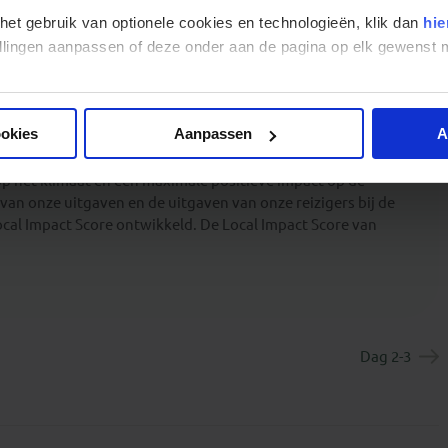
te nacht tijdens deze Marokko rondreis is in de mondaine stad
 het gebruik van optionele cookies en technologieën, klik dan
hie
in het hotel: bij de receptie ligt een briefje met de tijd waarop
stellingen aanpassen of deze onder aan de pagina op elk gewens
ookies
Aanpassen
A
op het klimaat en een maximale positieve impact op de
van onze uitgaven en de uitgaven van onze reizigers bij de
cal Impact Score ontwikkeld. De Local Impact Score van
Dag 2-3