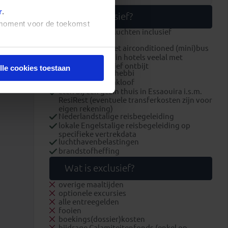
r
.
Wat is inclusief?
t moment voor de toekomst
internationale vluchten inclusief
ruimbagage
alle transport met airconditioned (mini)bus
overnachtingen in hotels veelal met
zwembad inclusief ontbijt
lle cookies toestaan
1x diner in Erg Chebbi
2x diner in Todrakloof
eten bij een gezin thuis in Essaouira i.s.m.
ResiRest (eventuele transferkosten zijn voor
eigen rekening)
Nederlandstalige reisbegeleiding
lokale Engelstalige reisbegeleiding op
specifieke vertrekdata
luchthavenbelastingen
brandstofheffing
Wat is exclusief?
overige maaltijden
optionele excursies
alle entreegelden
fooien
boekings(dossier)kosten
bijdrage Calamiteitenfonds (enkel op