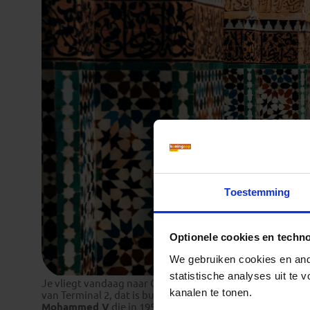
Toestemming
Optionele cookies en techn
We gebruiken cookies en ande
statistische analyses uit te
Je vliegt vandaag naar Casablanca, waar je landt op ‘A
kanalen te tonen.
van Terminal 2, dat is buiten. Deze naam zal je tijdens je 
Mohammed V
die in 1956 de onafhankelijkheid voor Mar