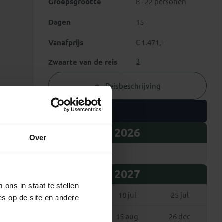
Groepsgrootte
8 - 22 personen
Dagen
15
Vanafprijs
€ 1.471,-
3
Zwaarte van de reis
Reisbeschrijving
Vertrekdata
2026
Over
20 dec
2027
ons in staat te stellen
25 apr
18 jul
25 jul
es op de site en andere
1 aug
15 aug
26 dec