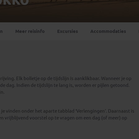
Georgië
(4)
Mexico
(4)
IJsland
(3)
Paraguay
(1)
Kosovo
(1)
Peru
(5)
Last minute reizen
Kroatië
(2)
en
Meer reisinfo
Excursies
Accommodaties
Suriname
(1)
Letland
(3)
Litouwen
(3)
Moldavië
(1)
Montenegro
(2)
Noord-Macedonië
(1)
jving. Elk bolletje op de tijdslijn is aanklikbaar. Wanneer je op
e dag. Indien de tijdslijn te lang is, worden er pijlen getoond.
jn.
je vinden onder het aparte tabblad ‘Verlengingen’. Daarnaast is
en vrijblijvend voorstel op te vragen om een dag (of meer) op