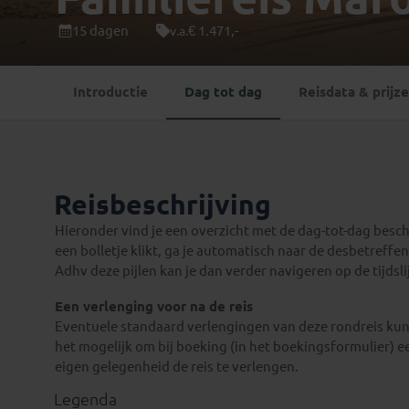
Mongolië
(1)
Tanzania
(1)
15 dagen
€ 1.471,-
v.a.
Nepal
(6)
Zimbabwe
(2)
Oezbekistan
(3)
Zuid-Afrika
(7)
Introductie
Dag tot dag
Reisdata & prijz
Singapore
(1)
Sri Lanka
(4)
Tadzjikistan
(1)
Taiwan
(1)
Reisbeschrijving
Thailand
(8)
Tibet
(3)
Hieronder vind je een overzicht met de dag-tot-dag beschri
een bolletje klikt, ga je automatisch naar de desbetreffend
Adhv deze pijlen kan je dan verder navigeren op de tijdsli
Een verlenging voor na de reis
Eventuele standaard verlengingen van deze rondreis kun 
het mogelijk om bij boeking (in het boekingsformulier) e
eigen gelegenheid de reis te verlengen.
Legenda