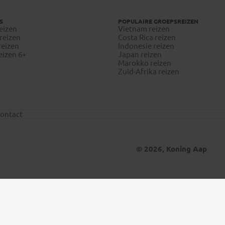
S
POPULAIRE GROEPSREIZEN
eizen
Vietnam reizen
reizen
Costa Rica reizen
reizen
Indonesie reizen
eizen 6+
Japan reizen
Marokko reizen
Zuid-Afrika reizen
ontact
© 2026, Koning Aap
Update situatie Midden-Oosten
Klik hier