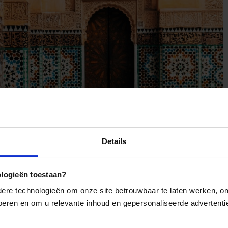
Details
ologieën toestaan?
re technologieën om onze site betrouwbaar te laten werken, om 
 voeren en om u relevante inhoud en gepersonaliseerde advertenti
eroport Mohammed V’. Je wordt opgewacht bij het meeting point
reis door
Marokko
vast nog vaker tegenkomen. Het was namelijk
okko wist terug te winnen.
Op het vliegveld staat een transfer