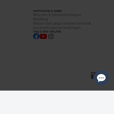
INSPIRATIE & MEER
Beurzen & informatiedagen
Reisblog
Reizen met gegarandeerd vertrek
Aanbiedingen en kortingen
VOLG ONS ONLINE