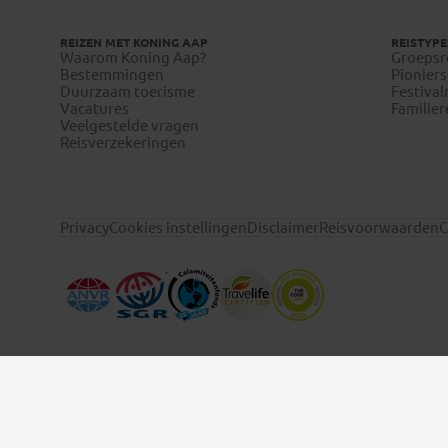
REIZEN MET KONING AAP
REISTYPE
Waarom Koning Aap?
Groepsr
Bestemmingen
Pioniers
Duurzaam toerisme
Festival
Vacatures
Familier
Veelgestelde vragen
Reisverzekeringen
Privacy
Cookies instellingen
Disclaimer
Reisvoorwaarden
C