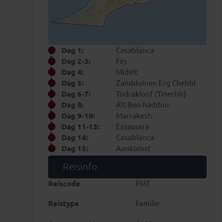
Dag 1:
Casablanca
Dag 2-3:
Fès
Dag 4:
Midelt
1-13
DAG 14
DAG 15
Dag 5:
Zandduinen Erg Chebbi
uira
Casablanca
Aankomst
Dag 6-7:
Todrakloof (Tinerhir)
Dag 8:
Aït Ben-haddou
Dag 9-10:
Marrakesh
Dag 11-13:
Essaouira
Dag 14:
Casablanca
Dag 15:
Aankomst
Reisinfo
Reiscode
FMT
Reistype
Familie