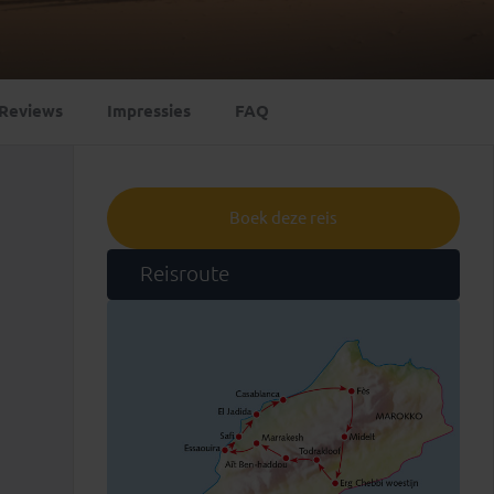
Emiraten
(1)
Reviews
Impressies
FAQ
Boek deze reis
Reisroute