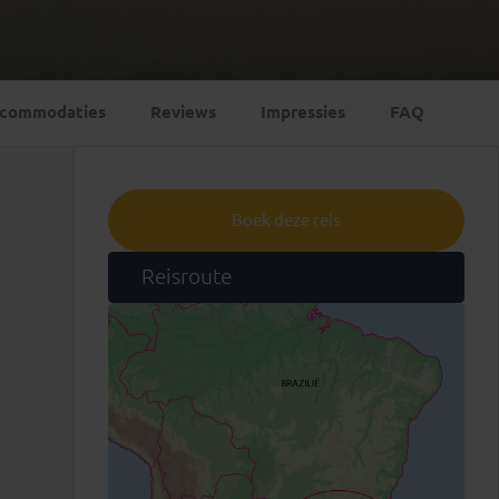
Emiraten
(1)
commodaties
Reviews
Impressies
FAQ
Boek deze reis
Reisroute