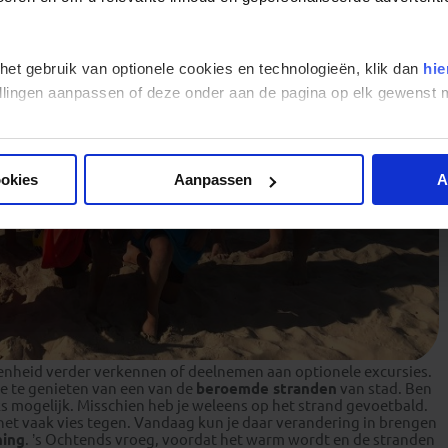
 het gebruik van optionele cookies en technologieën, klik dan
hie
stellingen aanpassen of deze onder aan de pagina op elk gewens
ookies
Aanpassen
A
genheid verder verkennen of deelnemen aan optionele excursies.
e te genieten van een van de
beroemde stranden
van stad. Ben
ks mogelijk. Misschien heb je weleens op het strand gevoetbald.
lt het vaak vies tegen. Vandaag kun je daar verandering in brengen
ning
. ’s Ochtends vroeg, voordat het warm wordt en de stranden