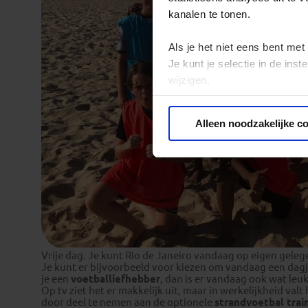
kanalen te tonen.
Als je het niet eens bent met
Je kunt je selectie in de in
wijzigen.
Privacy beleid
Alleen noodzakelijke c
Vrije dag. Je kunt Rio de Janeiro vandaag op eigen gele
Je kunt er bijvoorbeeld voor kiezen om vandaag een dagj
je een
voetballiefhebber
, dan is er vandaag ook wat leu
Op tv ziet het er makkelijk uit, maar in werkelijkheid va
door deel te nemen aan de optionele
strandvoetbal trai