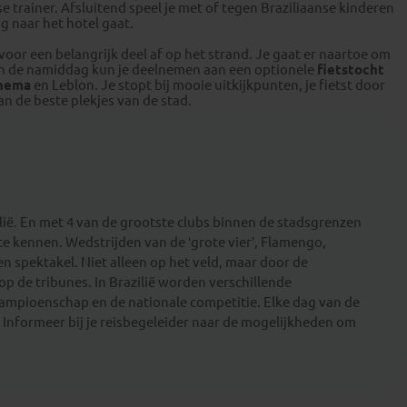
se trainer. Afsluitend speel je met of tegen Braziliaanse kinderen
g naar het hotel gaat.
Anton
voor een belangrijk deel af op het strand. Je gaat er naartoe om
 In de namiddag kun je deelnemen aan een optionele
fietstocht
nema
en Leblon. Je stopt bij mooie uitkijkpunten, je fietst door
 de beste plekjes van de stad.
ilië. En met 4 van de grootste clubs binnen de stadsgrenzen
 te kennen. Wedstrijden van de ‘grote vier’, Flamengo,
n spektakel. Niet alleen op het veld, maar door de
 de tribunes. In Brazilië worden verschillende
ampioenschap en de nationale competitie. Elke dag van de
Informeer bij je reisbegeleider naar de mogelijkheden om