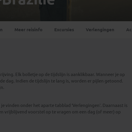
Georgië
(4)
Mexico
(4)
IJsland
(3)
Paraguay
(1)
Kosovo
(1)
Peru
(5)
Last minute reizen
Kroatië
(2)
en
Meer reisinfo
Excursies
Verlengingen
Ac
Suriname
(1)
Letland
(3)
Litouwen
(3)
Moldavië
(1)
Montenegro
(2)
Noord-Macedonië
(1)
jving. Elk bolletje op de tijdslijn is aanklikbaar. Wanneer je op
e dag. Indien de tijdslijn te lang is, worden er pijlen getoond.
jn.
je vinden onder het aparte tabblad ‘Verlengingen’. Daarnaast is
en vrijblijvend voorstel op te vragen om een dag (of meer) op