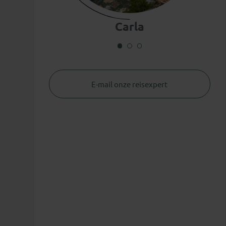
Carla
E-mail onze reisexpert