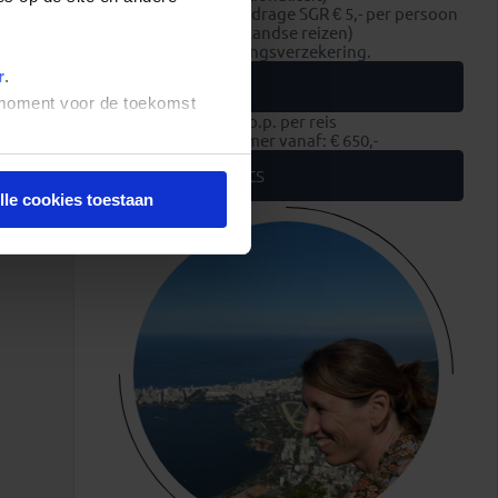
consumentenbijdrage SGR € 5,- per persoon
(enkel op Nederlandse reizen)
reis- en annuleringsverzekering.
r
.
Extra
t moment voor de toekomst
Zakgeld: € 800,- p.p. per reis
Eenpersoonskamer vanaf: € 650,-
Onze experts
lle cookies toestaan