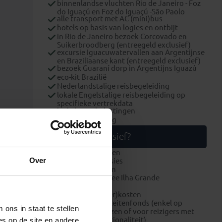
binnenlandse vluchten Rio de Janeiro - Foz
do Iguaçú en Foz do Iguaçú -São Paolo
alle transport met AC (mini)bus
hotels op basis van logies en ontbijt
in Rio de Janeiro bezoek Corcovado en
Suikerbroodberg (entreegeld exclusief)
excursie Iguacuwatervallen aan Argentijnse
en Braziliaanse kant (entreegeld exclusief)
bezoek Guaraní dorp in Argentijns Iguazú
eco-kit Brazilië
Nederlandstalige reisbegeleiding
lokale Engelstalige reisbegeleiding op
specifieke vertrekdata
luchthavenbelastingen
brandstofheffing
Wat is exclusief?
overige maaltijden
Over
optionele excursies
alle entreegelden
environmental fee Ilha Grande
fooien
boekings(dossier)kosten
bijdrage Calamiteitenfonds (enkel op
ons in staat te stellen
Nederlandse reizen of voor reizigers met
Nederlandse nationaliteit)
es op de site en andere