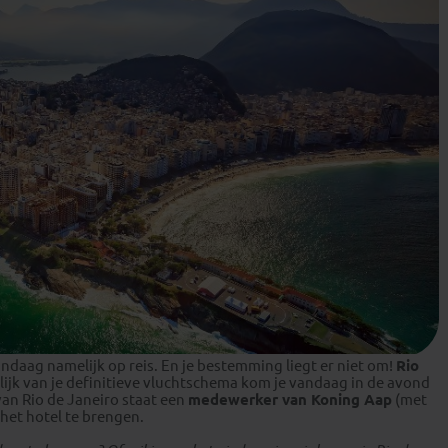
ndaag namelijk op reis. En je bestemming liegt er niet om!
Rio
elijk van je definitieve vluchtschema kom je vandaag in de avond
van Rio de Janeiro staat een
medewerker van Koning Aap
(met
 het hotel te brengen.