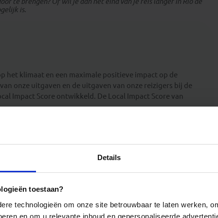
oor te brengen? Of wil je aan het eind van je reis langer in Rio de
elijk is.
op het klimaat en een maximale positieve impact op de
van onze uitgaven en de uitgaven van onze reizigers bij de
cal Impact Score ontwikkeld. De Local Impact Score van
Details
ologieën toestaan?
re technologieën om onze site betrouwbaar te laten werken, om 
 voeren en om u relevante inhoud en gepersonaliseerde advertenti