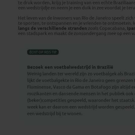
te druk worden, krijg je training van een echte Braziliaan
een wedstrijdje en neem je een duik in zee voordat je teru
Het leven van de inwoners van Rio de Janeiro speelt zich 
te sporten, te ontspannen en je vrienden te ontmoeten.
langs de verschillende stranden
zoals Copacabana,
Ipa
een stadspark en maakt de zonsondergang mee op een van
ÉCHT OP REIS TIP
Bezoek een voetbalwedstrijd in Brazilië
Weinig landen ter wereld zijn zo voetbalgek als Braz
lijkt de voetbalgekte in Rio de Janeiro geen grenzen
Fluminense, Vasco da Gama en Botafogo zijn altijd ee
muzikanten en dansende mensen in het publiek ook op
(beker)competities gespeeld, waaronder het staatsk
week kan er daarom een wedstrijd worden gespeeld. 
een wedstrijd bij te wonen.