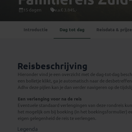
Mongolië
(1)
Tanzania
(1)
15 dagen
€ 3.845,-
v.a.
Nepal
(6)
Zimbabwe
(2)
Oezbekistan
(3)
Zuid-Afrika
(7)
Introductie
Dag tot dag
Reisdata & prijz
Singapore
(1)
Sri Lanka
(4)
Tadzjikistan
(1)
Taiwan
(1)
Reisbeschrijving
Thailand
(8)
Tibet
(3)
Hieronder vind je een overzicht met de dag-tot-dag beschri
een bolletje klikt, ga je automatisch naar de desbetreffend
Adhv deze pijlen kan je dan verder navigeren op de tijdsli
Een verlenging voor na de reis
Eventuele standaard verlengingen van deze rondreis kun 
het mogelijk om bij boeking (in het boekingsformulier) e
eigen gelegenheid de reis te verlengen.
Legenda