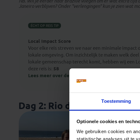
NB. Wil je eerder naar Brazilië vliegen om er wat extra tijd d
Janeiro verblijven? Onder "verlengingen" kun je zien wat mog
ÉCHT OP REIS TIP
Local Impact Score
Voor elke reis streven we naar een minimale impact 
lokale omgeving. Om inzichtelijk te maken welk deel 
lokale gemeenschap terecht komt, hebben wij een Lo
deze reis is:
58
Lees meer over de Local Impact Score.
Toestemming
Dag 2: Rio de Janeiro
Optionele cookies en techn
We gebruiken cookies en ande
statistische analyses uit te