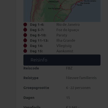
Dag 1-4:
Rio de Janeiro
Dag 5-7:
Foz do Iguaçu
Dag 8-10:
Paraty
Dag 11-13:
Ilha Grande
Dag 14:
Vliegtuig
Dag 15:
Aankomst
Reisinfo
Reiscode
FBZ
Reistype
Nieuwe familiereis
Groepsgrootte
6 - 22 personen
Dagen
15
Vanafprijs
€ 3.845,-