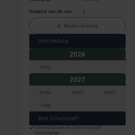
2
Zwaarte van de reis
Reisbeschrijving
Vertrekdata
2026
8 aug
2027
24 apr
10 jul
24 jul
7 aug
Wat is inclusief?
internationale vluchten inclusief
ruimbagage