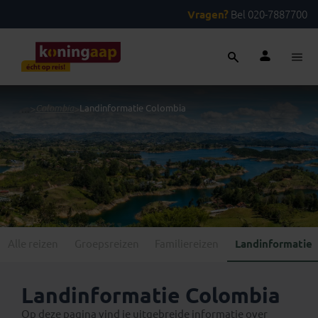
Vragen?
Bel 020-7887700
...
>
Colombia
>
Landinformatie Colombia
Alle reizen
Groepsreizen
Familiereizen
Landinformatie
Landinformatie Colombia
Op deze pagina vind je uitgebreide informatie over