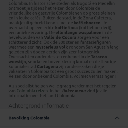
Colombia. In historische steden als Bogotá en Medellín
ontmoet je tijdens het reizen door Colombia de
vriendelijke en gastvrije Colombianen op grote pleinen
en in leuke cafés. Buiten de stad, in de Zona Cafetera,
maak je uitgebreid kennis met de
koffieboeren
. Je
overnacht op een echte
koffiefinca
(koffieboerderij),
een unieke ervaring. De
ellenlange waspalmen
in de
nevelwouden van
Valle de Cocora
zorgen voor een
schitterend zicht. Ook de 500 stenen fantasiefiguren
waarmee een
mysterieus volk
rondom San Agustín lang
geleden zijn doden eerden zijn zeer fotogeniek.
Overnachten onder de sterrenhemel in de
Tatacoa
woestijn
, snorkelen boven kleurig koraal en de fleurige
koloniale stad
Cartagena
zijn andere zaken die je
vakantie in Colombia tot een groot succes zullen maken.
Reizen door onbekend Colombia, vol met verrassingen!
Als specialist helpen we je graag verder met het regelen
van
Colombia reizen
. In het
linker menu
vind je alle
informatie over het land Colombia.
Achtergrond informatie
Bevolking Colombia