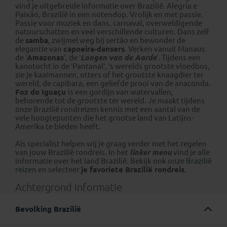
vind je uitgebreide informatie over Brazilië. Alegria e
Paixão, Brazilië in een notendop. Vrolijk en met passie.
Passie voor muziek en dans, carnaval, overweldigende
natuurschatten en veel verschillende culturen. Dans zelf
de
samba
, zwijmel weg bij sertão en bewonder de
elegantie van
capoeira-dansers
. Verken vanuit Manaus
de ‘
Amazonas
’, de ‘
Longen van de Aarde
’. Tijdens een
kanotocht in de ‘Pantanal’, ‘s werelds grootste vloedbos,
zie je kaaimannen, otters of het grootste knaagdier ter
wereld, de capibara, een geliefde prooi van de anaconda.
Foz do Iguaçu
is een gordijn van watervallen,
behorende tot de grootste ter wereld. Je maakt tijdens
onze Brazilië rondreizen kennis met een aantal van de
vele hoogtepunten die het grootse land van Latijns-
Amerika te bieden heeft.
Als specialist helpen wij je graag verder met het regelen
van jouw Brazilië rondreis. In het
linker menu
vind je alle
informatie over het land Brazilië. Bekijk ook onze
Brazili
ë
reizen
en selecteer
je favoriete Brazilië rondreis
.
Achtergrond informatie
Bevolking Brazilië