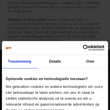
9.30 uur (levensmiddelenzaken vroeger), zijn ‘s middags
gesloten tussen 13.00-16.00 uur, en dan weer open tot
19.30-20.30 uur.
Shoppen in Argentinië:
Grote shopping malls en
supermarkten sluiten pas om 21.00 uur, en zijn vaak het
hele weekend open. Andere winkels zijn op zaterdag tot
13.00 uur open. Over het algemeen zijn de Argentijnse
banken op werkdagen open van 10.00-15.00 uur. Veel
musea zijn op maandag gesloten.
Toestemming
Details
Over
Schrijf je in voor de
nieuwsbrief
Optionele cookies en technologieën toestaan?
We gebruiken cookies en andere technologieën om onze
site betrouwbaar te laten werken, om ons in staat te
stellen statistische analyses uit te voeren en om u
relevante inhoud en gepersonaliseerde advertenties op