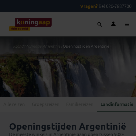
Vragen?
Bel 020-7887700
...
>
Landinformatie Argentinië
>
Openingstijden Argentinië
Alle reizen
Groepsreizen
Familiereizen
Landinformatie
Openingstijden Argentinië
De meeste winkels in Argentinië gaan open tussen 9.00-