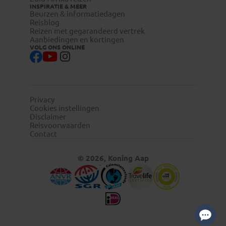
INSPIRATIE & MEER
Beurzen & informatiedagen
Reisblog
Reizen met gegarandeerd vertrek
Aanbiedingen en kortingen
VOLG ONS ONLINE
Privacy
Cookies instellingen
Disclaimer
Reisvoorwaarden
Contact
© 2026, Koning Aap