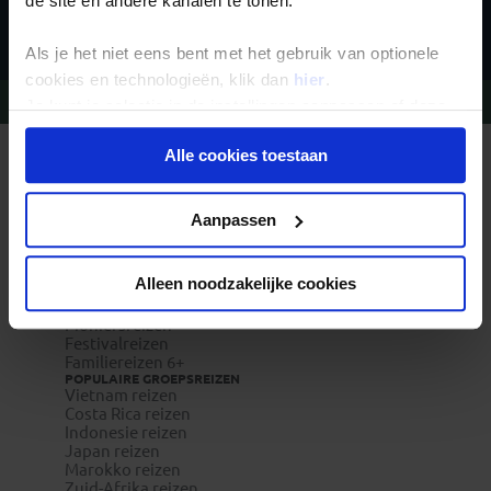
de site en andere kanalen te tonen.
Inschrijven
Als je het niet eens bent met het gebruik van optionele
cookies en technologieën, klik dan
hier
.
Vragen?
Bel 020-7887700
Je kunt je selectie in de instellingen aanpassen of deze
onder aan de pagina op elk gewenst moment voor de
Alle cookies toestaan
toekomst wijzigen.
REIZEN MET KONING AAP
Waarom Koning Aap?
Bestemmingen
Privacy beleid
Duurzaam toerisme
Aanpassen
Vacatures
Veelgestelde vragen
Reisverzekeringen
Alleen noodzakelijke cookies
REISTYPES
Groepsreizen
Pioniersreizen
Festivalreizen
Familiereizen 6+
POPULAIRE GROEPSREIZEN
Vietnam reizen
Costa Rica reizen
Indonesie reizen
Japan reizen
Marokko reizen
Zuid-Afrika reizen