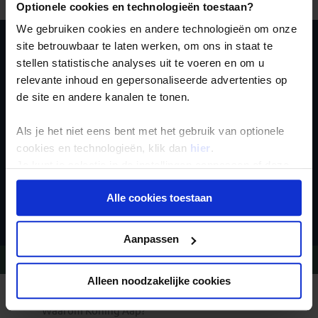
Optionele cookies en technologieën toestaan?
We gebruiken cookies en andere technologieën om onze
site betrouwbaar te laten werken, om ons in staat te
Schrijf je in voor de
stellen statistische analyses uit te voeren en om u
relevante inhoud en gepersonaliseerde advertenties op
nieuwsbrief
de site en andere kanalen te tonen.
Als je het niet eens bent met het gebruik van optionele
cookies en technologieën, klik dan
hier
.
Je kunt je selectie in de instellingen aanpassen of deze
onder aan de pagina op elk gewenst moment voor de
Inschrijven
Alle cookies toestaan
toekomst wijzigen.
Privacy beleid
Aanpassen
Vragen?
Bel 020-7887700
Alleen noodzakelijke cookies
REIZEN MET KONING AAP
Waarom Koning Aap?