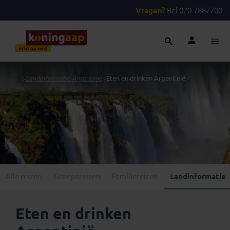
Vragen?
Bel 020-7887700
...
>
Landinformatie Argentinië
>
Eten en drinken Argentinië
Alle reizen
Groepsreizen
Familiereizen
Landinformatie
Eten en drinken