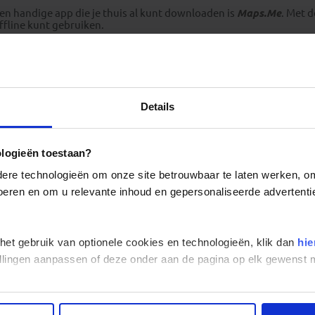
en handige app die je thuis al kunt downloaden is
Maps.Me
. Met 
ffline kunt gebruiken.
Adressen Argentinië
Details
ologieën toestaan?
re technologieën om onze site betrouwbaar te laten werken, om 
 voeren en om u relevante inhoud en gepersonaliseerde advertenti
 het gebruik van optionele cookies en technologieën, klik dan
hie
stellingen aanpassen of deze onder aan de pagina op elk gewens