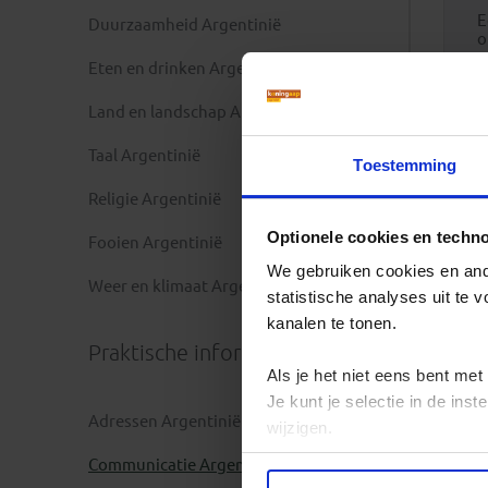
E
Duurzaamheid Argentinië
o
Eten en drinken Argentinië
Land en landschap Argentinië
Taal Argentinië
Toestemming
Religie Argentinië
Optionele cookies en techn
Fooien Argentinië
We gebruiken cookies en ande
Weer en klimaat Argentinië
statistische analyses uit te
kanalen te tonen.
Praktische informatie
Als je het niet eens bent met
Je kunt je selectie in de in
Adressen Argentinië
wijzigen.
Communicatie Argentinië
Privacy beleid