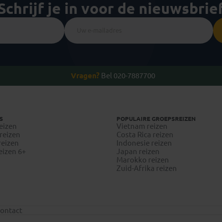
Schrijf je in voor de nieuwsbrie
Vragen?
Bel 020-7887700
S
POPULAIRE GROEPSREIZEN
eizen
Vietnam reizen
reizen
Costa Rica reizen
reizen
Indonesie reizen
eizen 6+
Japan reizen
Marokko reizen
Zuid-Afrika reizen
ontact