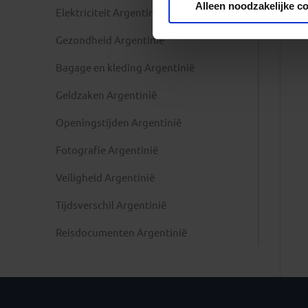
Alleen noodzakelijke c
Elektriciteit Argentinië
Gezondheid Argentinië
Bagage en kleding Argentinië
Geldzaken Argentinië
Openingstijden Argentinië
Fotografie Argentinië
Veiligheid Argentinië
Tijdsverschil Argentinië
Reisdocumenten Argentinië