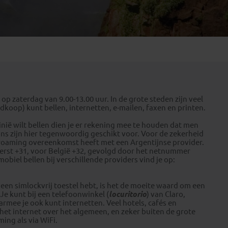
Emiraten
(1)
p zaterdag van 9.00-13.00 uur. In de grote steden zijn veel
dkoop) kunt bellen, internetten, e-mailen, faxen en printen.
inië wilt bellen dien je er rekening mee te houden dat men
ns zijn hier tegenwoordig geschikt voor. Voor de zekerheid
en roaming overeenkomst heeft met een Argentijnse provider.
eerst +31, voor België +32, gevolgd door het netnummer
iel bellen bij verschillende providers vind je op:
en een simlockvrij toestel hebt, is het de moeite waard om een
Je kunt bij een telefoonwinkel (
locuritorio
) van Claro,
rmee je ook kunt internetten. Veel hotels, cafés en
het internet over het algemeen, en zeker buiten de grote
ming als via WiFi.