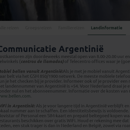
Georgië
(4)
Mexico
(4)
IJsland
(3)
Paraguay
(1)
Kosovo
(1)
Peru
(5)
Last minute reizen
Kroatië
(2)
Alle reizen
Groepsreizen
Familiereizen
Landinformatie
Suriname
(1)
Letland
(3)
Litouwen
(3)
Communicatie Argentinië
Moldavië
(1)
ostkantoren zijn doordeweeks meestal open van 8.00-20.00 uur en o
Montenegro
(2)
elwinkels (
centros de llamados)
of Telecentro offices waar je (goe
Noord-Macedonië
(1)
obiel bellen vanuit Argentinië:
Als je met je mobiel vanuit Argent
aar belt via het GSM 850/1900 netwerk. De meeste mobiele telefoo
un je het checken bij je provider. Informeer ook of je provider e
et landennummer van Argentinië is +54. Voor Nederland draai je 
onder nul en het abonneenummer. Informatie over de kosten van mob
ww.bellen.com
.
iFi in Argentinië:
Als je voor langere tijd in Argentinië verblijft 
okaal nummer aan te schaffen. Een identiteitsbewijs is voldoende. 
ovistar of Personal een SIM-kaart en prepaid beltegoed kopen waa
estaurants beschikken over gratis WiFi. Houd er rekening mee dat 
teden, een stuk trager is dan in Nederland en België, zowel via roa