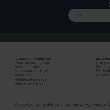
REIZEN MET KONING AAP
REISTYPE
Waarom Koning Aap?
Groepsr
Bestemmingen
Pioniers
Duurzaam toerisme
Festival
Vacatures
Familier
Veelgestelde vragen
Reisverzekeringen
Privacy
Cookies instellingen
Disclaimer
Reisvoorwaarden
C