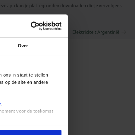
deze app kun je plattegronden downloaden die je vervolgens
Elektriciteit Argentinië
Over
ons in staat te stellen
es op de site en andere
r
.
t moment voor de toekomst