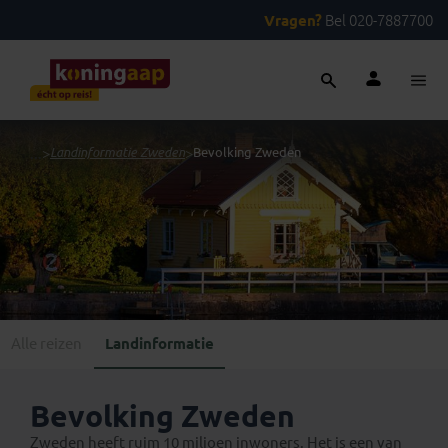
Vragen?
Bel 020-7887700
...
>
Landinformatie Zweden
>
Bevolking Zweden
Alle reizen
Landinformatie
Bevolking Zweden
Zweden heeft ruim 10 miljoen inwoners. Het is een van