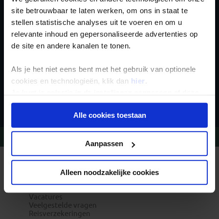
Schrijf je in voor de
site betrouwbaar te laten werken, om ons in staat te
nieuwsbrief
stellen statistische analyses uit te voeren en om u
relevante inhoud en gepersonaliseerde advertenties op
de site en andere kanalen te tonen.
Als je het niet eens bent met het gebruik van optionele
cookies en technologieën, klik dan
hier
.
Je kunt je selectie in de instellingen aanpassen of deze
Inschrijven
onder aan de pagina op elk gewenst moment voor de
Alle cookies toestaan
toekomst wijzigen.
Vragen?
Bel 020-7887700
Privacy beleid
Aanpassen
REIZEN MET KONING AAP
Waarom Koning Aap?
Alleen noodzakelijke cookies
Bestemmingen
Duurzaam toerisme
Vacatures
Veelgestelde vragen
Reisverzekeringen