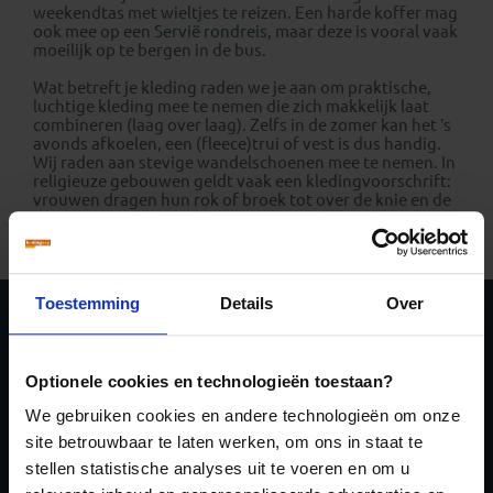
weekendtas met wieltjes te reizen. Een harde koffer mag
ook mee op een
Servië rondreis
, maar deze is vooral vaak
moeilijk op te bergen in de bus.
Wat betreft je kleding raden we je aan om praktische,
luchtige kleding mee te nemen die zich makkelijk laat
combineren (laag over laag). Zelfs in de zomer kan het ’s
avonds afkoelen, een (fleece)trui of vest is dus handig.
Wij raden aan stevige wandelschoenen mee te nemen. In
religieuze gebouwen geldt vaak een kledingvoorschrift:
vrouwen dragen hun rok of broek tot over de knie en de
armen zijn geheel bedekt en mannen dragen daar een
lange broek en bedekken hun armen tot op de elleboog.
Toestemming
Details
Over
Schrijf je in voor de
nieuwsbrief
Optionele cookies en technologieën toestaan?
We gebruiken cookies en andere technologieën om onze
site betrouwbaar te laten werken, om ons in staat te
stellen statistische analyses uit te voeren en om u