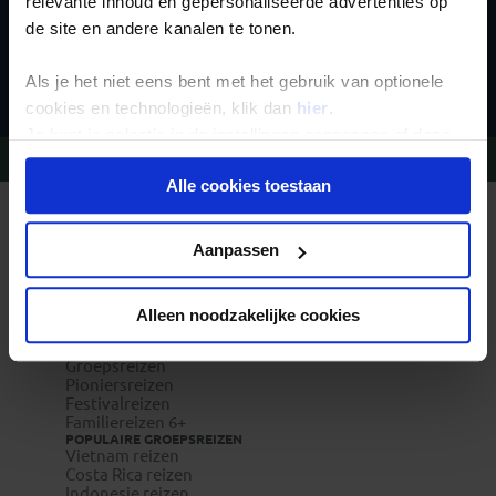
relevante inhoud en gepersonaliseerde advertenties op
de site en andere kanalen te tonen.
Inschrijven
Als je het niet eens bent met het gebruik van optionele
cookies en technologieën, klik dan
hier
.
Je kunt je selectie in de instellingen aanpassen of deze
Vragen?
Bel 020-7887700
onder aan de pagina op elk gewenst moment voor de
Alle cookies toestaan
toekomst wijzigen.
REIZEN MET KONING AAP
Waarom Koning Aap?
Privacy beleid
Aanpassen
Bestemmingen
Duurzaam toerisme
Vacatures
Veelgestelde vragen
Alleen noodzakelijke cookies
Reisverzekeringen
REISTYPES
Groepsreizen
Pioniersreizen
Festivalreizen
Familiereizen 6+
POPULAIRE GROEPSREIZEN
Vietnam reizen
Costa Rica reizen
Indonesie reizen