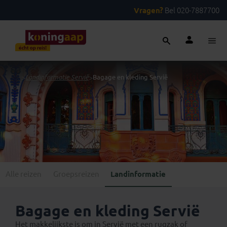
Vragen?
Bel 020-7887700
...
>
Landinformatie Servië
>
Bagage en kleding Servië
Alle reizen
Groepsreizen
Landinformatie
Bagage en kleding Servië
Het makkelijkste is om in Servië met een rugzak of