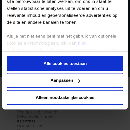
nieuwsbrief
site betrouwbaar te laten werken, om ons in staat te
stellen statistische analyses uit te voeren en om u
relevante inhoud en gepersonaliseerde advertenties op
de site en andere kanalen te tonen.
Als je het niet eens bent met het gebruik van optionele
cookies en technologieën, klik dan
hier
.
Inschrijven
Je kunt je selectie in de instellingen aanpassen of deze
onder aan de pagina op elk gewenst moment voor de
Alle cookies toestaan
toekomst wijzigen.
Vragen?
Bel 020-7887700
Privacy beleid
Aanpassen
REIZEN MET KONING AAP
Waarom Koning Aap?
Bestemmingen
Alleen noodzakelijke cookies
Duurzaam toerisme
Vacatures
Veelgestelde vragen
Reisverzekeringen
REISTYPES
Groepsreizen