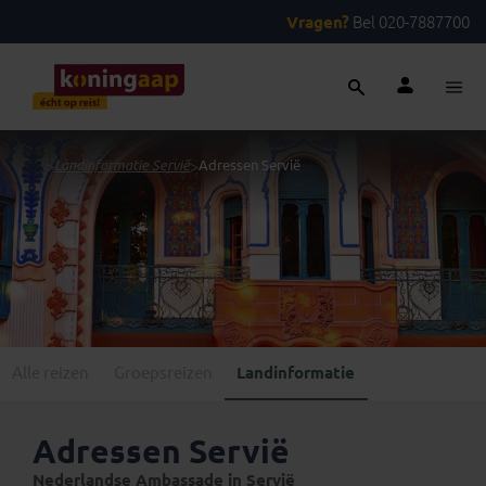
Vragen?
Bel 020-7887700
...
>
Landinformatie Servië
>
Adressen Servië
Alle reizen
Groepsreizen
Landinformatie
Adressen Servië
Nederlandse Ambassade in Servië