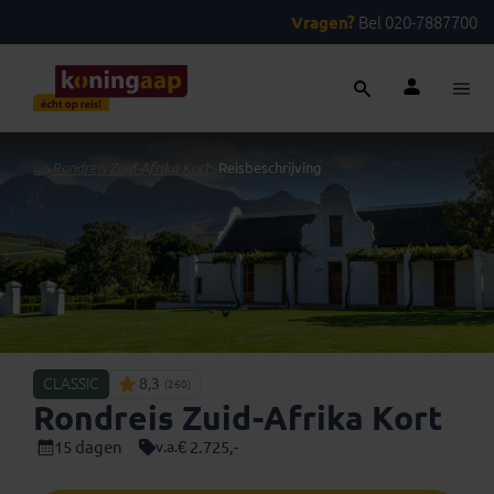
Vragen?
Bel 020-7887700
...
>
Rondreis Zuid-Afrika Kort
>
Reisbeschrijving
CLASSIC
8,3
(260)
Rondreis Zuid-Afrika Kort
15 dagen
€ 2.725,-
v.a.