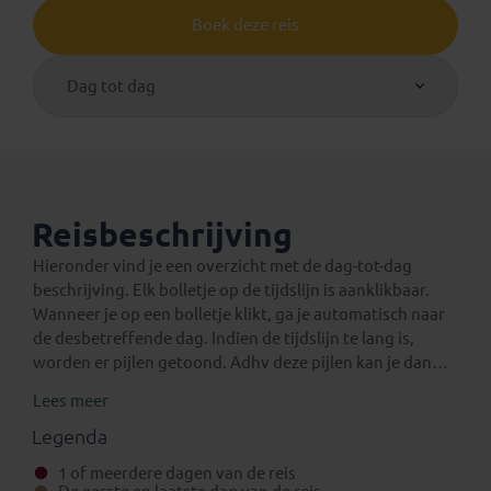
Boek deze reis
Dag tot dag
Reisbeschrijving
Hieronder vind je een overzicht met de dag-tot-dag
beschrijving. Elk bolletje op de tijdslijn is aanklikbaar.
Wanneer je op een bolletje klikt, ga je automatisch naar
de desbetreffende dag. Indien de tijdslijn te lang is,
worden er pijlen getoond. Adhv deze pijlen kan je dan
verder navigeren op de tijdslijn.
Lees meer
Een verlenging voor na de reis
Eventuele standaard verlengingen van deze rondreis
Legenda
kun je vinden onder het aparte tabblad ‘Verlengingen’.
1 of meerdere dagen van de reis
Daarnaast is het mogelijk om bij boeking (in het