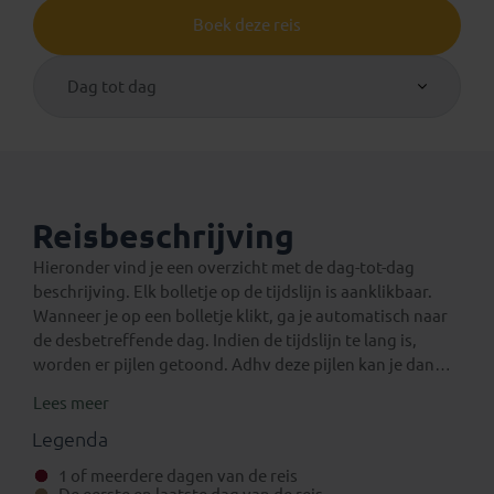
Boek deze reis
Dag tot dag
Reisbeschrijving
Hieronder vind je een overzicht met de dag-tot-dag
beschrijving. Elk bolletje op de tijdslijn is aanklikbaar.
Wanneer je op een bolletje klikt, ga je automatisch naar
de desbetreffende dag. Indien de tijdslijn te lang is,
worden er pijlen getoond. Adhv deze pijlen kan je dan
verder navigeren op de tijdslijn.
Lees meer
Een verlenging voor na de reis
Eventuele standaard verlengingen van deze rondreis
Legenda
kun je vinden onder het aparte tabblad ‘Verlengingen’.
1 of meerdere dagen van de reis
Daarnaast is het mogelijk om bij boeking (in het