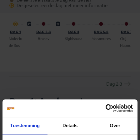
De eerste en laatste dag van de reis
boekingsformulier) een vrijblijvend voorstel op te
De geselecteerde dag met meer informatie
vragen om een dag (of meer) op eigen gelegenheid de
reis te verlengen.
DAG 1
DAG 2-3
DAG 4
DAG 5-6
DAG 7
Moieciu
Brasov
Sighisoara
Maramures
Cluj
de Sus
Napoca
Dag 2-3
Dag 1: Aankomst
Boekarest – Moieciu de
Sus
Toestemming
Details
Over