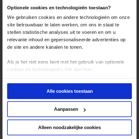
Optionele cookies en technologieën toestaan?
We gebruiken cookies en andere technologieën om onze
site betrouwbaar te laten werken, om ons in staat te
stellen statistische analyses uit te voeren en om u
relevante inhoud en gepersonaliseerde advertenties op
de site en andere kanalen te tonen.
Vandaag start je rondreis door Roemenië. Bij aankomst
Als je het niet eens bent met het gebruik van optionele
op de luchthaven van Boekarest, staat er een transfer
voor je klaar die je naar je eerste verblijfplaats ‘
Moieciu
cookies en technologieën, klik dan
hier
.
de Sus
’ zal brengen. Afhankelijk van de aankomsttijd
Je kunt je selectie in de instellingen aanpassen of deze
wordt er nog een stop gemaakt bij het kasteel van Peles.
onder aan de pagina op elk gewenst moment voor de
Dit ligt in een idyllische omgeving in de
Karpaten
. Het
kasteel was het zomerverblijf van de koninklijke
Alle cookies toestaan
toekomst wijzigen.
Roemeense familie. Eenmaal aangekomen in Moieciu de
Sus, het hart van het
Bucegi-gebergte
, staat er een
heerlijk zelfgemaakt diner in het guesthouse op je te
Privacy beleid
Aanpassen
wachten.
Alleen noodzakelijke cookies
ÉCHT OP REIS TIP