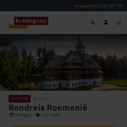
Vragen?
Bel 020-7887700
...
>
Rondreis Roemenië
>
Reisbeschrijving
EXPLORE
7,9
(34)
Rondreis Roemenië
14 dagen
€ 3.095,-
v.a.