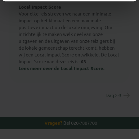
Local Impact Score
Voor elke reis streven we naar een minimale
impact op het klimaat en een maximale
positieve impact op de lokale omgeving. Om
inzichtelijk te maken welk deel van onze
uitgaven en de uitgaven van onze reizigers bij
de lokale gemeenschap terecht komt, hebben
wij een Local Impact Score ontwikkeld. De Local
Impact Score van deze reis is:
63
Lees meer over de Local Impact Score.
Dag 2-3
Vragen?
Bel 020-7887700