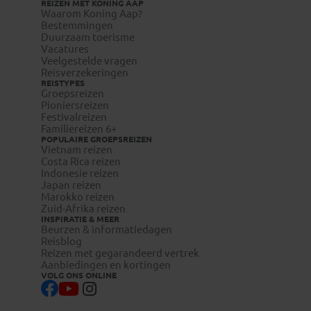
REIZEN MET KONING AAP
Waarom Koning Aap?
Bestemmingen
Duurzaam toerisme
Vacatures
Veelgestelde vragen
Reisverzekeringen
REISTYPES
Groepsreizen
Pioniersreizen
Festivalreizen
Familiereizen 6+
POPULAIRE GROEPSREIZEN
Vietnam reizen
Costa Rica reizen
Indonesie reizen
Japan reizen
Marokko reizen
Zuid-Afrika reizen
INSPIRATIE & MEER
Beurzen & informatiedagen
Reisblog
Reizen met gegarandeerd vertrek
Aanbiedingen en kortingen
VOLG ONS ONLINE