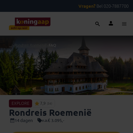
Vragen?
Bel 020-7887700
...
>
Rondreis Roemenië
>
FAQ
EXPLORE
7,9
(34)
Rondreis Roemenië
14 dagen
€ 3.095,-
v.a.