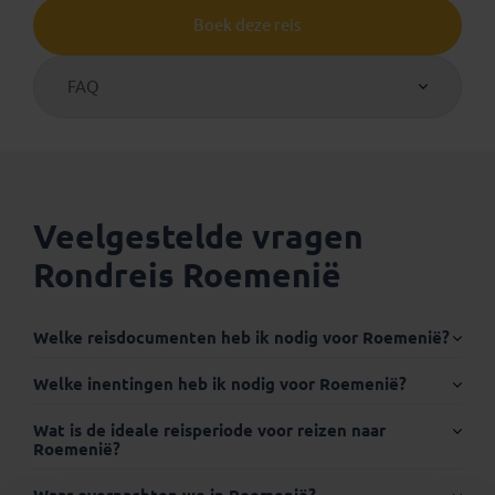
Boek deze reis
FAQ
Veelgestelde vragen
Rondreis Roemenië
Welke reisdocumenten heb ik nodig voor Roemenië?
Internationaal paspoort of identiteitskaart (ID-
Welke inentingen heb ik nodig voor Roemenië?
kaart):
Wat is de ideale reisperiode voor reizen naar
Roemenië?