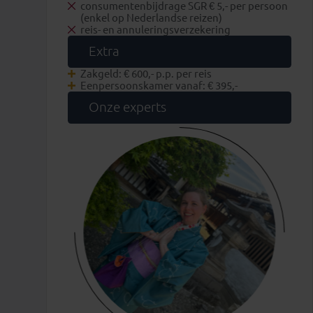
consumentenbijdrage SGR € 5,- per persoon
(enkel op Nederlandse reizen)
reis- en annuleringsverzekering
Extra
Zakgeld: € 600,- p.p. per reis
Eenpersoonskamer vanaf: € 395,-
Onze experts