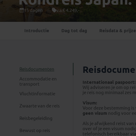
Mongolië
(1)
Tanzania
(1)
15 dagen
€ 4.249,-
v.a.
Nepal
(6)
Zimbabwe
(2)
Oezbekistan
(3)
Zuid-Afrika
(7)
Introductie
Dag tot dag
Reisdata & prijz
Singapore
(1)
Sri Lanka
(4)
Tadzjikistan
(1)
Taiwan
(1)
Thailand
(8)
Reisdocume
Reisdocumenten
Tibet
(3)
Accommodatie en
Internationaal paspoort:
transport
Wij adviseren je om op re
je reis nog minimaal zes 
Vluchtinformatie
Visum:
Zwaarte van de reis
Voor deze bestemming is v
geen visum
nodig voor ee
Reisbegeleiding
Als je afwijkend reist van
over of je een visum nodig
Bewust op reis
telefonisch bereikbaar via