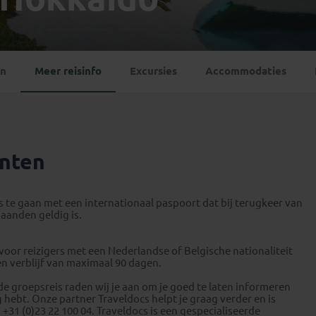
Georgië
(4)
Mexico
(4)
IJsland
(3)
Paraguay
(1)
Kosovo
(1)
Peru
(5)
Last minute reizen
Kroatië
(2)
en
Meer reisinfo
Excursies
Accommodaties
Suriname
(1)
Letland
(3)
Litouwen
(3)
Moldavië
(1)
Montenegro
(2)
nten
Noord-Macedonië
(1)
is te gaan met een internationaal paspoort dat bij terugkeer van
maanden geldig is.
oor reizigers met een Nederlandse of Belgische nationaliteit
n verblijf van maximaal 90 dagen.
 de groepsreis raden wij je aan om je goed te laten informeren
 hebt. Onze partner Traveldocs helpt je graag verder en is
 +31 (0)23 22 100 04. Traveldocs is een gespecialiseerde