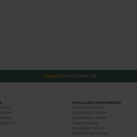
Anton
Carla
Vragen?
Bel 020-7887700
S
POPULAIRE GROEPSREIZEN
eizen
Vietnam reizen
reizen
Costa Rica reizen
reizen
Indonesie reizen
eizen 6+
Japan reizen
Marokko reizen
Zuid-Afrika reizen