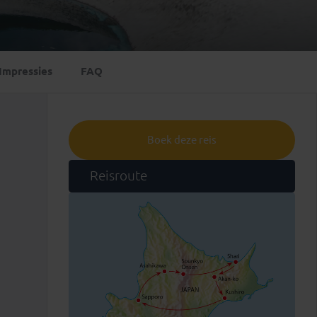
Emiraten
(1)
Impressies
FAQ
Boek deze reis
Reisroute