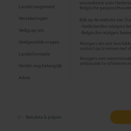
visumdienst voor Nederla
Landarrangement
Belgische paspoorthouder
Verzekeringen
Kijk op de website van Tr
- Nederlandse reizigers b
Veilig op reis
- Belgische reizigers bez
Veelgestelde vragen
Reizigers die niet beschikk
contact op te nemen met de
Landinformatie
Reizigers met meereizende 
ambassade te infomeren na
Verder nog belangrijk
hier
Adres
Reisdata & prijzen