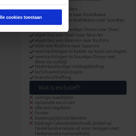
ruimbagage
luchthaventransfers
trein van Sapporo naar Asahikawa
lle cookies toestaan
openbare bus van Asahikawa naar Sounkyo
Onsen
eigen bus van Sounkyo Onsen naar Shari
eigen bus van Shari naar Akan-ko
eigen bus van Akan-ko naar Kushiro
trein van Kushiro naar Sapporo
overnachtingen in hotels op basis van logies
overnachtingen in Sounkyo Onsen met
diner en ontbijt
Nederlandstalige reisbegeleiding
luchthavenbelastingen
brandstofheffing
Wat is exclusief?
overige maaltijden
optionele excursies
alle entreegelden
fooien
boekings(dossier)kosten
bijdrage Calamiteitenfonds (enkel op
Nederlandse reizen of voor reizigers met
Nederlandse nationaliteit)