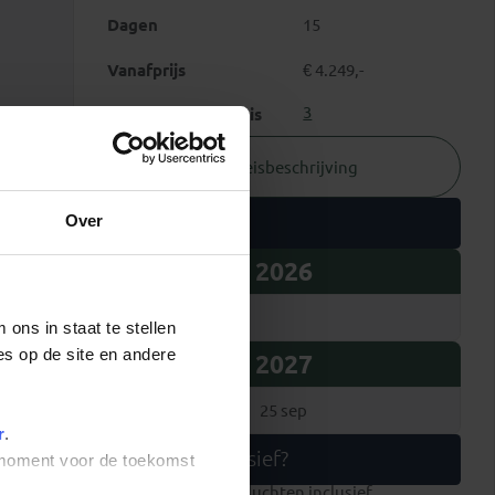
Dagen
15
Vanafprijs
€ 4.249,-
3
Zwaarte van de reis
Reisbeschrijving
Vertrekdata
Over
2026
26 sep
ons in staat te stellen
es op de site en andere
2027
29 mei
25 sep
r
.
Wat is inclusief?
t moment voor de toekomst
internationale vluchten inclusief