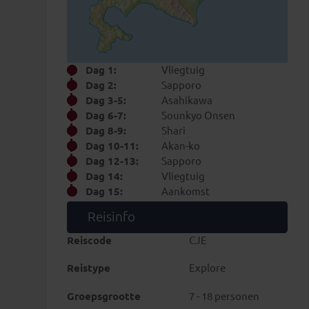
Dag 1:
Vliegtuig
Dag 2:
Sapporo
Dag 3-5:
Asahikawa
Dag 6-7:
Sounkyo Onsen
Dag 8-9:
Shari
Dag 10-11:
Akan-ko
Dag 12-13:
Sapporo
Dag 14:
Vliegtuig
Dag 15:
Aankomst
Reisinfo
Reiscode
CJE
Reistype
Explore
Groepsgrootte
7 - 18 personen