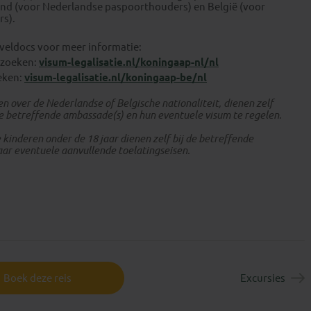
nd (voor Nederlandse paspoorthouders) en België (voor
s).
aveldocs voor meer informatie:
ezoeken:
visum-legalisatie.nl/koningaap-nl/nl
oeken:
visum-legalisatie.nl/koningaap-be/nl
en over de Nederlandse of Belgische nationaliteit, dienen zelf
 betreffende ambassade(s) en hun eventuele visum te regelen.
kinderen onder de 18 jaar dienen zelf bij de betreffende
ar eventuele aanvullende toelatingseisen.
Boek deze reis
Excursies