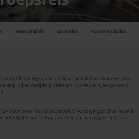
Georgië
(4)
Mexico
(4)
IJsland
(3)
Paraguay
(1)
Kosovo
(1)
Peru
(5)
Last minute reizen
Kroatië
(2)
en
Meer reisinfo
Excursies
Accommodaties
Suriname
(1)
Letland
(3)
Litouwen
(3)
Moldavië
(1)
Montenegro
(2)
Noord-Macedonië
(1)
jving. Elk bolletje op de tijdslijn is aanklikbaar. Wanneer je op
e dag. Indien de tijdslijn te lang is, worden er pijlen getoond.
jn.
je vinden onder het aparte tabblad ‘Verlengingen’. Daarnaast is
en vrijblijvend voorstel op te vragen om een dag (of meer) op