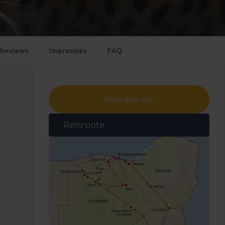
Emiraten
(1)
Reviews
Impressies
FAQ
Boek deze reis
Reisroute