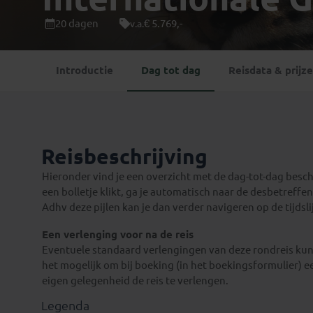
Mongolië
(1)
Tanzania
(1)
20 dagen
€ 5.769,-
v.a.
Nepal
(6)
Zimbabwe
(2)
Oezbekistan
(3)
Zuid-Afrika
(7)
Introductie
Dag tot dag
Reisdata & prijz
Singapore
(1)
Sri Lanka
(4)
Tadzjikistan
(1)
Taiwan
(1)
Reisbeschrijving
Thailand
(8)
Tibet
(3)
Hieronder vind je een overzicht met de dag-tot-dag beschri
een bolletje klikt, ga je automatisch naar de desbetreffend
Adhv deze pijlen kan je dan verder navigeren op de tijdsli
Een verlenging voor na de reis
Eventuele standaard verlengingen van deze rondreis kun 
het mogelijk om bij boeking (in het boekingsformulier) e
eigen gelegenheid de reis te verlengen.
Legenda