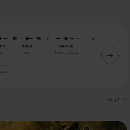
G 3
DAG 4
DAG 5-6
DAG 7-10
a
Maun
Okavangodelta
Khwai
o
(Wildernis
uary
Avontuur)
wana)
Dag 2