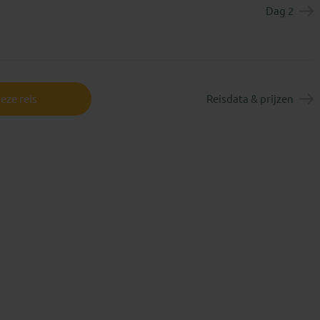
Dag 2
eze reis
Reisdata & prijzen