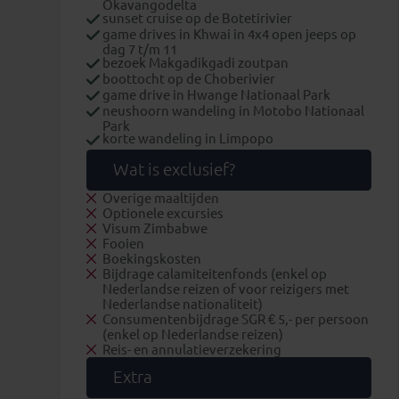
Okavangodelta
sunset cruise op de Botetirivier
game drives in Khwai in 4x4 open jeeps op
dag 7 t/m 11
bezoek Makgadikgadi zoutpan
boottocht op de Choberivier
game drive in Hwange Nationaal Park
neushoorn wandeling in Motobo Nationaal
Park
korte wandeling in Limpopo
Wat is exclusief?
Overige maaltijden
Optionele excursies
Visum Zimbabwe
Fooien
Boekingskosten
Bijdrage calamiteitenfonds (enkel op
Nederlandse reizen of voor reizigers met
Nederlandse nationaliteit)
Consumentenbijdrage SGR € 5,- per persoon
(enkel op Nederlandse reizen)
Reis- en annulatieverzekering
Extra