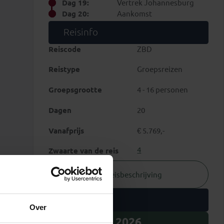
Dag 19:
Vertrek Johannesburg
Dag 20:
Aankomst
Reisinfo
Reiscode
ZBD
Reistype
Groepsreizen
Groepsgrootte
4 - 16 personen
Dagen
20
Vanafprijs
€ 5.769,-
4
Zwaarte van de reis
Reisbeschrijving
Vertrekdata
Over
2026