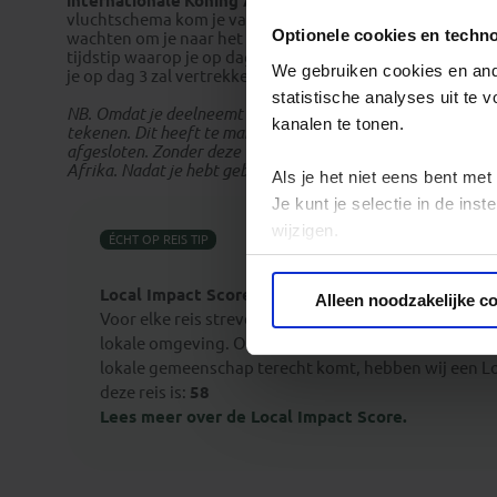
internationale
Koning Aap groepsreis door Botswana,
vluchtschema kom je vanavond of morgen (dag 2) aan in
Optionele cookies en techn
wachten om je naar het eerste groepshotel te brengen. De 
tijdstip waarop je op dag 3 de reisbegeleider en de ove
We gebruiken cookies en ande
je op dag 3 zal vertrekken.
statistische analyses uit te
NB. Omdat je deelneemt aan een internationale groepsreis d
kanalen te tonen.
tekenen. Dit heeft te maken met lokale regels, waarbij je 
afgesloten. Zonder deze verklaring is het niet mogelijk de
Afrika. Nadat je hebt geboekt, ontvang je deze Waiver van 
Als je het niet eens bent met
Je kunt je selectie in de in
wijzigen.
ÉCHT OP REIS TIP
Privacy beleid
Local Impact Score
Alleen noodzakelijke c
Voor elke reis streven we naar een minimale impact 
lokale omgeving. Om inzichtelijk te maken welk deel 
lokale gemeenschap terecht komt, hebben wij een Lo
deze reis is:
58
Lees meer over de Local Impact Score.