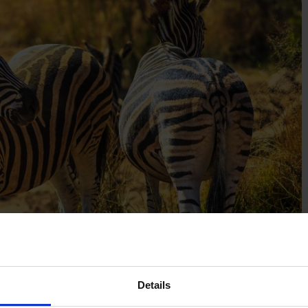
Details
hannesburg in
Zuid-Afrika
, het beginpunt van je