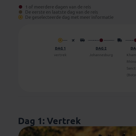
1 of meerdere dagen van de reis
De eerste en laatste dag van de reis
De geselecteerde dag met meer informatie
DAG 1
DAG 2
DA
vertrek
Johannesburg
Kham
Rhin
Sanct
(Bots
Dag 1: Vertrek