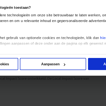
 Zimbabwe en Zuid-Afrika
. Afhankelijk van je definitieve
Johannesburg
. Op de luchthaven zal een transfer op je staan te
ologieën toestaan?
receptie van het hotel zal je informeren over het definitieve
rige deelnemers van de groep ontmoet evenals het tijdstip waarom
re technologieën om onze site betrouwbaar te laten werken, om 
 voeren en om u relevante inhoud en gepersonaliseerde advertenti
ien je voor onze lokale partner een Waiver (Afstandsverklaring) te
onder andere verklaart een eigen reisverzekering te hebben
el te nemen aan deze rondreis door Botswana, Zimbabwe en Zuid-
ons.
 het gebruik van optionele cookies en technologieën, klik dan
hie
stellingen aanpassen of deze onder aan de pagina op elk gewens
ookies
Aanpassen
A
op het klimaat en een maximale positieve impact op de
van onze uitgaven en de uitgaven van onze reizigers bij de
cal Impact Score ontwikkeld. De Local Impact Score van