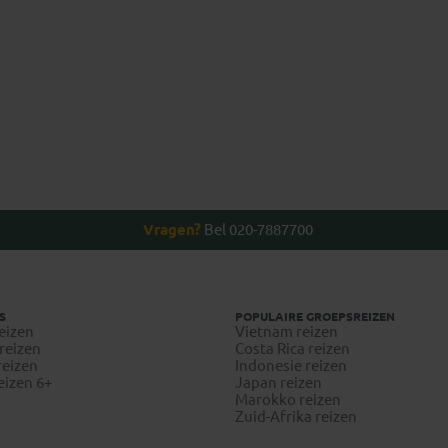
Marisa
Amanda
Vragen?
Bel 020-7887700
S
POPULAIRE GROEPSREIZEN
eizen
Vietnam reizen
reizen
Costa Rica reizen
reizen
Indonesie reizen
eizen 6+
Japan reizen
Marokko reizen
Zuid-Afrika reizen