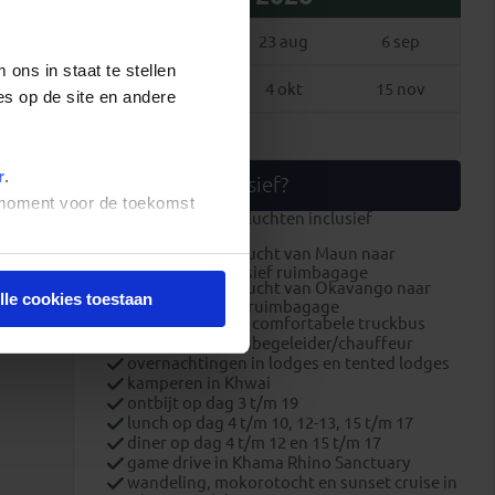
9 aug
23 aug
6 sep
ons in staat te stellen
20 sep
4 okt
15 nov
es op de site en andere
13 dec
r
.
Wat is inclusief?
t moment voor de toekomst
internationale vluchten inclusief
ruimbagage
binnenlandse vlucht van Maun naar
Okavango inclusief ruimbagage
binnenlandse vlucht van Okavango naar
lle cookies toestaan
Khwai exclusief ruimbagage
transport in een comfortabele truckbus
Engelstalige reisbegeleider/chauffeur
overnachtingen in lodges en tented lodges
kamperen in Khwai
ontbijt op dag 3 t/m 19
lunch op dag 4 t/m 10, 12-13, 15 t/m 17
diner op dag 4 t/m 12 en 15 t/m 17
game drive in Khama Rhino Sanctuary
wandeling, mokorotocht en sunset cruise in