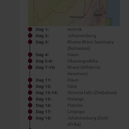
Dag 1:
vertrek
Dag 2:
Johannesburg
Dag 3:
Khama Rhino Sanctuary
DAG 11
DAG 12
DAG 13-14
DAG 15
DA
(Botswana)
Maun
Nata
Victoria
Hwange
Ma
Dag 4:
Maun
Falls
Dag 5-6:
Okavangodelta
(Zimbabwe)
Dag 7-10:
Khwai (Wildernis
Avontuur)
Dag 11:
Maun
Dag 12:
Nata
Dag 13-14:
Victoria Falls (Zimbabwe)
Dag 15:
Hwange
Dag 16:
Matobo
Dag 17:
Limpopo
Dag 18:
Johannesburg (Zuid-
Afrika)