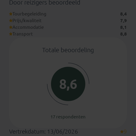
hebben toegevoegd.
Door reizigers beoordeeld
Tourbegeleiding
8,4
Prijs/kwaliteit
7,9
Accommodatie
8,1
Transport
8,8
Totale beoordeling
8,6
17 respondenten
Vertrekdatum: 13/06/2026
9