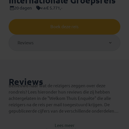
Internationale Groepsreis
20 dagen
€ 5.771,-
v.a.
Boek deze reis
Reviews
Reviews
Benieuwd naar wat de reizigers zeggen over deze
rondreis? Lees hieronder hun reviews die zij hebben
achtergelaten in de "Welkom Thuis Enquête" die alle
reizigers na de reis per mail toegestuurd krijgen. De
gepubliceerde cijfers van de verschillende onderdelen
van reis zijn het gemiddelde van alle respondenten, ook
van respondenten die hieronder geen commentaar
Lees meer