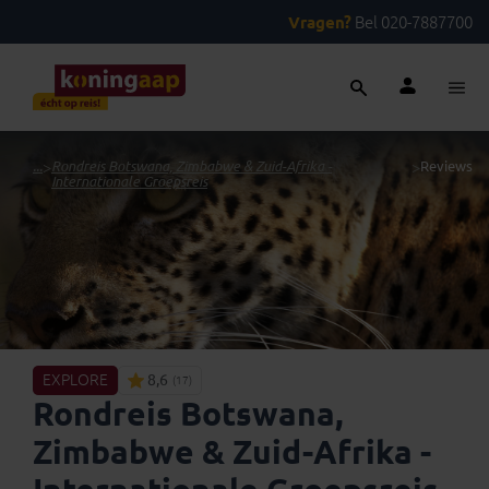
Vragen?
Bel 020-7887700
...
>
Rondreis Botswana, Zimbabwe & Zuid-Afrika -
>
Reviews
Internationale Groepsreis
EXPLORE
8,6
(17)
Rondreis Botswana,
Zimbabwe & Zuid-Afrika -