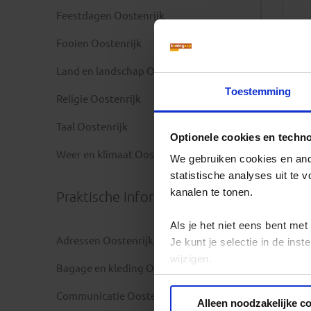
Feestdagen Oostenrijk
Fooien Oostenrijk
Land en landschap Oostenrijk
Toestemming
Religie Oostenrijk
Taal Oostenrijk
Optionele cookies en techn
Weer en klimaat Oostenrijk
We gebruiken cookies en ande
statistische analyses uit te
kanalen te tonen.
Praktische informatie
Als je het niet eens bent met
Adressen Oostenrijk
Je kunt je selectie in de in
wijzigen.
Bagage en kleding Oostenrijk
Privacy beleid
Communicatie Oostenrijk
Alleen noodzakelijke c