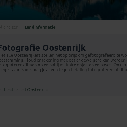
Georgië
(4)
Mexico
(4)
IJsland
(3)
Paraguay
(1)
Kosovo
(1)
Peru
(5)
Last minute reizen
Kroatië
(2)
Alle reizen
Landinformatie
Suriname
(1)
Letland
(3)
Litouwen
(3)
Fotografie Oostenrijk
Moldavië
(1)
iet alle Oostenrijkers stellen het op prijs om gefotografeerd te 
Montenegro
(2)
oestemming. Houd er rekening mee dat er geweigerd kan worden en 
otograferen/filmen op en nabij militaire objecten en bases. Ook 
Noord-Macedonië
(1)
oegestaan. Soms mag je alleen tegen betaling fotograferen of film
Elektriciteit Oostenrijk