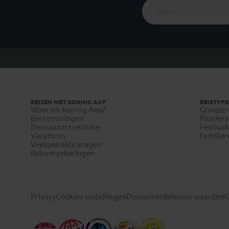
REIZEN MET KONING AAP
REISTYPE
Waarom Koning Aap?
Groepsr
Bestemmingen
Pioniers
Duurzaam toerisme
Festival
Vacatures
Familier
Veelgestelde vragen
Reisverzekeringen
Privacy
Cookies instellingen
Disclaimer
Reisvoorwaarden
C