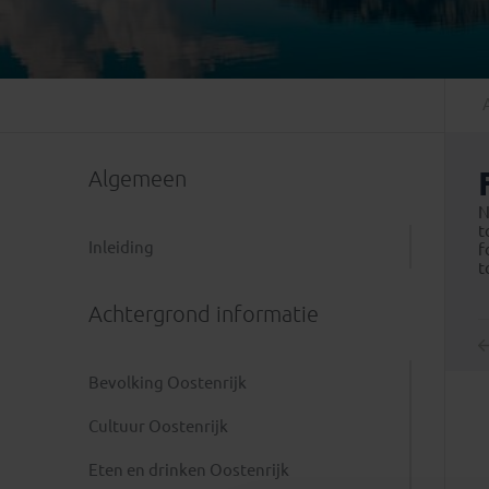
Mongolië
(1)
Tanzania
(1)
Nepal
(6)
Zimbabwe
(2)
Oezbekistan
(3)
Zuid-Afrika
(7)
Singapore
(1)
Sri Lanka
(4)
Algemeen
Tadzjikistan
(1)
Taiwan
(1)
N
t
Thailand
(8)
Inleiding
f
t
Tibet
(3)
Achtergrond informatie
Bevolking Oostenrijk
Cultuur Oostenrijk
Eten en drinken Oostenrijk