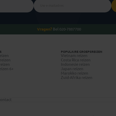
Vragen?
Bel 020-7887700
S
POPULAIRE GROEPSREIZEN
eizen
Vietnam reizen
reizen
Costa Rica reizen
reizen
Indonesie reizen
eizen 6+
Japan reizen
Marokko reizen
Zuid-Afrika reizen
ontact