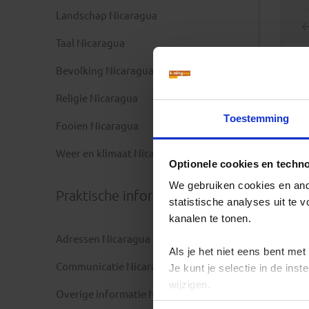
Landschap Nicaragua
Taal Nicaragua
Bevolking Nicaragua
Religie Nicaragua
Toestemming
Fooien Nicaragua
Weer en klimaat Nicaragua
Optionele cookies en techn
We gebruiken cookies en ande
Praktische informatie
statistische analyses uit te
kanalen te tonen.
Adressen Nicaragua
Als je het niet eens bent met
Communicatie Nicaragua
Je kunt je selectie in de in
wijzigen.
Overige informatie Nicaragua