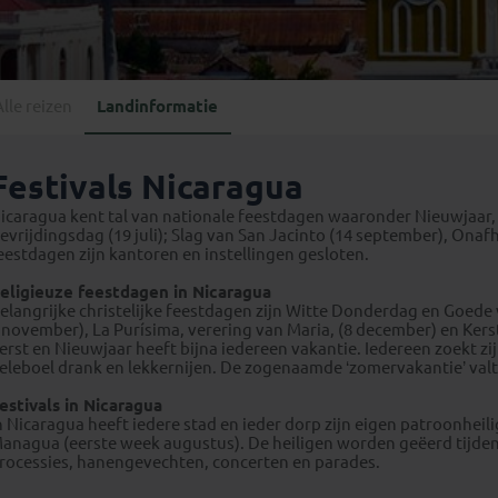
Georgië
(4)
Mexico
(4)
IJsland
(3)
Paraguay
(1)
Kosovo
(1)
Peru
(5)
Last minute reizen
Kroatië
(2)
Alle reizen
Landinformatie
Suriname
(1)
Letland
(3)
Litouwen
(3)
Festivals Nicaragua
Moldavië
(1)
icaragua kent tal van nationale feestdagen waaronder Nieuwjaar, 
Montenegro
(2)
evrijdingsdag (19 juli); Slag van San Jacinto (14 september), Onaf
eestdagen zijn kantoren en instellingen gesloten.
Noord-Macedonië
(1)
eligieuze feestdagen in Nicaragua
elangrijke christelijke feestdagen zijn Witte Donderdag en Goede 
 november), La Purísima, verering van Maria, (8 december) en Kers
erst en Nieuwjaar heeft bijna iedereen vakantie. Iedereen zoekt zi
eleboel drank en lekkernijen. De zogenaamde ‘zomervakantie’ valt
estivals in Nicaragua
n Nicaragua heeft iedere stad en ieder dorp zijn eigen patroonheil
anagua (eerste week augustus). De heiligen worden geëerd tijden
rocessies, hanengevechten, concerten en parades.