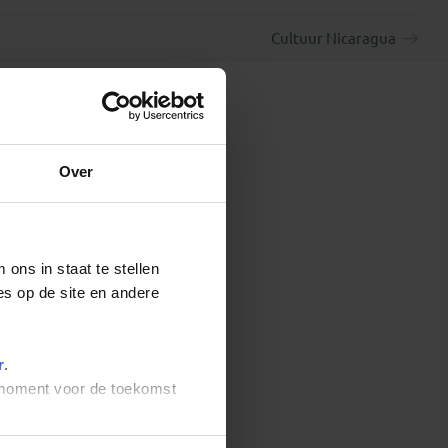
Cultuur Nicaragua
Over
ons in staat te stellen
es op de site en andere
r
.
t moment voor de toekomst