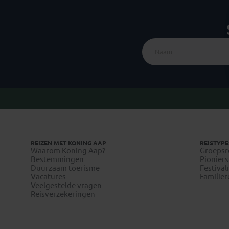
REIZEN MET KONING AAP
REISTYPE
Waarom Koning Aap?
Groepsr
Bestemmingen
Pioniers
Duurzaam toerisme
Festival
Vacatures
Familier
Veelgestelde vragen
Reisverzekeringen