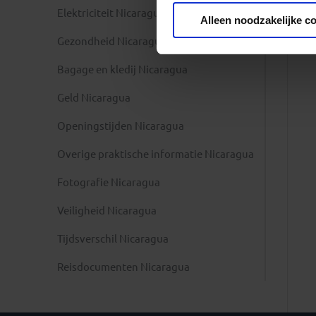
Privacy beleid
Elektriciteit Nicaragua
Alleen noodzakelijke c
Gezondheid Nicaragua
Bagage en kledij Nicaragua
Geld Nicaragua
Openingstijden Nicaragua
Overige praktische informatie Nicaragua
Fotografie Nicaragua
Veiligheid Nicaragua
Tijdsverschil Nicaragua
Reisdocumenten Nicaragua