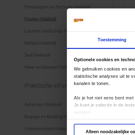
Feestdagen en festivals Maleisië
Fooien Maleisië
Land en landschap Maleisië
Toestemming
Religie Maleisië
Taal Maleisië
Optionele cookies en techn
Weer en klimaat Maleisië
We gebruiken cookies en ande
statistische analyses uit te
kanalen te tonen.
Praktische informatie
Als je het niet eens bent met
Adressen Maleisië
Je kunt je selectie in de in
wijzigen.
Bagage en kleding Maleisië
Privacy beleid
Communicatie Maleisië
Alleen noodzakelijke c