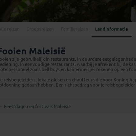
Georgië
(4)
Mexico
(4)
IJsland
(3)
Paraguay
(1)
Kosovo
(1)
Peru
(5)
Last minute reizen
Kroatië
(2)
Alle reizen
Groepsreizen
Familiereizen
Landinformatie
Suriname
(1)
Letland
(3)
Litouwen
(3)
Fooien Maleisië
Moldavië
(1)
ooien zijn gebruikelijk in restaurants. In duurdere eetgelegenhed
Montenegro
(2)
ediening. In eenvoudige restaurants, waarbij je afrekent bij de kass
otelpersoneel zoals bell boys en kamermeisjes rekenen op een foo
Noord-Macedonië
(1)
e reisbegeleiders, lokale gidsen en chauffeurs die voor Koning A
oldoening gedaan hebben. Een richtbedrag voor je reisbegeleider is
Feestdagen en festivals Maleisië