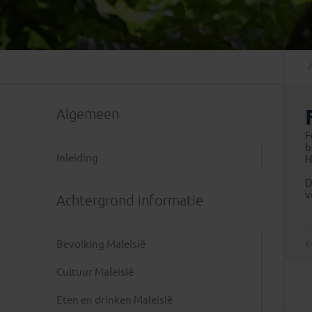
Mongolië
(1)
Tanzania
(1)
Nepal
(6)
Zimbabwe
(2)
Oezbekistan
(3)
Zuid-Afrika
(7)
Singapore
(1)
Sri Lanka
(4)
Algemeen
Tadzjikistan
(1)
Taiwan
(1)
F
b
Thailand
(8)
Inleiding
H
Tibet
(3)
D
v
Achtergrond informatie
Bevolking Maleisië
Cultuur Maleisië
Eten en drinken Maleisië