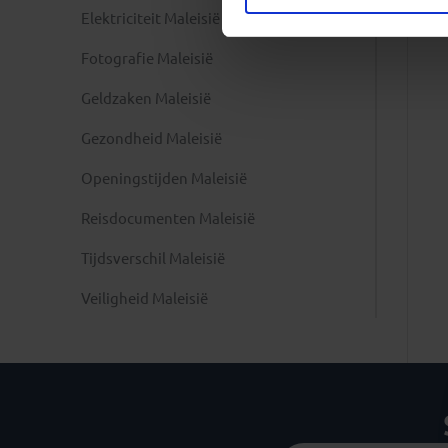
Elektriciteit Maleisië
Fotografie Maleisië
Geldzaken Maleisië
Gezondheid Maleisië
Openingstijden Maleisië
Reisdocumenten Maleisië
Tijdsverschil Maleisië
Veiligheid Maleisië