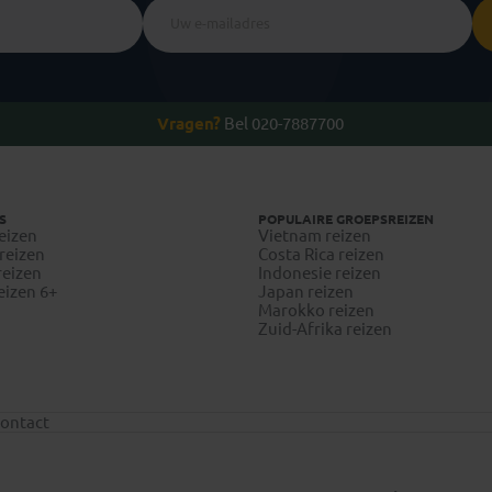
Vragen?
Bel 020-7887700
S
POPULAIRE GROEPSREIZEN
eizen
Vietnam reizen
reizen
Costa Rica reizen
reizen
Indonesie reizen
eizen 6+
Japan reizen
Marokko reizen
Zuid-Afrika reizen
ontact