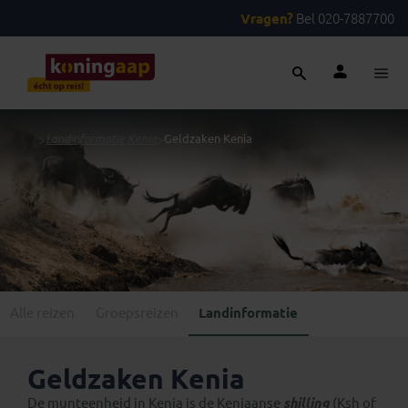
Vragen?
Bel 020-7887700
...
>
Landinformatie Kenia
>
Geldzaken Kenia
Alle reizen
Groepsreizen
Landinformatie
Geldzaken Kenia
De munteenheid in Kenia is de Keniaanse
shilling
(Ksh of