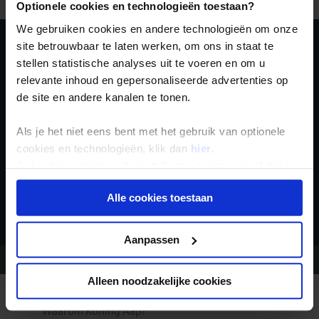
Optionele cookies en technologieën toestaan?
We gebruiken cookies en andere technologieën om onze
site betrouwbaar te laten werken, om ons in staat te
Schrijf je in voor de
stellen statistische analyses uit te voeren en om u
relevante inhoud en gepersonaliseerde advertenties op
nieuwsbrief
de site en andere kanalen te tonen.
Als je het niet eens bent met het gebruik van optionele
cookies en technologieën, klik dan
hier
.
Je kunt je selectie in de instellingen aanpassen of deze
onder aan de pagina op elk gewenst moment voor de
Inschrijven
Alle cookies toestaan
toekomst wijzigen.
Privacy beleid
Aanpassen
Vragen?
Bel 020-7887700
Alleen noodzakelijke cookies
REIZEN MET KONING AAP
Waarom Koning Aap?